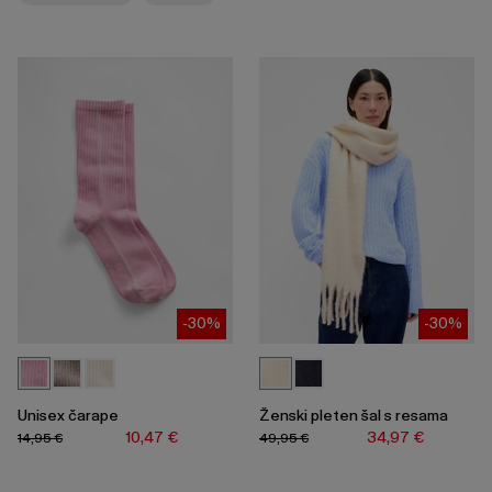
skupljanje
ili
širenje
izbornika.
-30%
-30%
Unisex čarape
Ženski pleten šal s resama
10,47 €
34,97 €
14,95 €
49,95 €