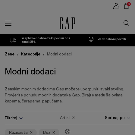
Popis
Sho
0
proizvoda
Car
Traži
u
trgovin
Besplatna dostava za kupovinu od i
Jednostavni povrati
iznad 25 €
Žene
Kategorije
Modni dodaci
/
/
Modni dodaci
Ženskim modnim dodacima Gap možete upotpuniti svaki styling.
Provjerite ponudu modnih dodataka Gap. Birajte među šalovima,
kapama, čarapama, papučama.
Pritisnite
Ukloni
Ukloni
Artikli:
3
Sortiraj po
Filtriraj
tipku
Enter
za
Ružičasta
Bež