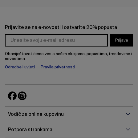
Prijavite se na e-novosti i ostvarite 20% popusta
Prijava
Obaviještavat ćemo vas o našim akcijama, popustima, trendovima i
novostima.
Odredbe i uvjeti
Pravila privatnosti
Vodi
Vodič za online kupovinu
za
onlin
Potp
Potpora strankama
kupo
stra