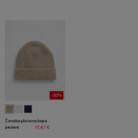
-30%
Ženska pletena kapa
17,47 €
24,95 €