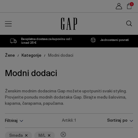
Popis
Sho
0
proizvoda
Car
Traži
u
trgovin
Besplatna dostava za kupovinu od i
Jednostavni povrati
iznad 25 €
Žene
Kategorije
Modni dodaci
/
/
Modni dodaci
Ženskim modnim dodacima Gap možete upotpuniti svaki styling.
Provjerite ponudu modnih dodataka Gap. Birajte među šalovima,
kapama, čarapama, papučama.
Pritisnite
Ukloni
Ukloni
Artikli:
1
Sortiraj po
Filtriraj
tipku
Enter
za
Smeđa
M/L