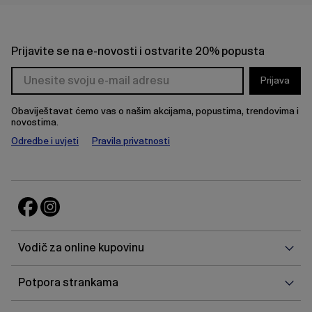
Prijavite se na e-novosti i ostvarite 20% popusta
Prijava
Obaviještavat ćemo vas o našim akcijama, popustima, trendovima i
novostima.
Odredbe i uvjeti
Pravila privatnosti
Vodi
Vodič za online kupovinu
za
onlin
Potp
Potpora strankama
kupo
stra