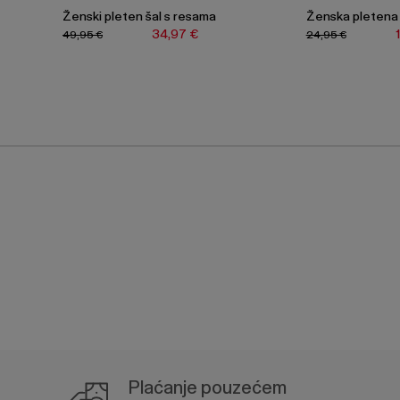
Ženski pleten šal s resama
Ženska pletena
34,97 €
49,95 €
24,95 €
Plaćanje pouzećem