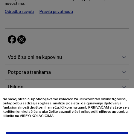
novostima.
Odredbe i uvjeti
Pravila privatnosti
Vodi
Vodič za online kupovinu
za
onlin
Potp
Potpora strankama
kupo
stra
Uslu
Usluge
Na našoj stranici upotrebljavamo kolačiće za učinkovit rad online trgovine,
O
O nama
prilagodbu sadržaja i oglasa, analizu posjeta i osiguravanje djelovanja
nam
funkcionalnosti društvenih mreža. Klikom na gumb
PRIHVAĆAM
slažete se s
korištenjem kolačića, a ako želite saznati više i prilagoditi njihovu upotrebu,
kliknite na
VIŠE O KOLAČIĆIMA
.
© 2026 Magistrat International
Pravila o privatnosti