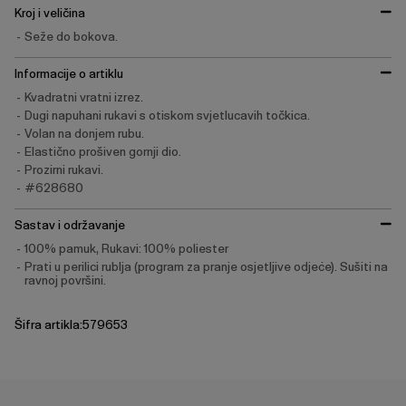
Kroj i veličina
Seže do bokova.
Informacije o artiklu
Kvadratni vratni izrez.
Dugi napuhani rukavi s otiskom svjetlucavih točkica.
Volan na donjem rubu.
Elastično prošiven gornji dio.
Prozirni rukavi.
#628680
Sastav i održavanje
100% pamuk, Rukavi: 100% poliester
Prati u perilici rublja (program za pranje osjetljive odjeće). Sušiti na
ravnoj površini.
Šifra artikla:579653