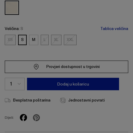
Veličina:
S
Tablica veličina
XS
S
M
L
XL
XXL
XS
L
XL
XXL
Provjeri dostupnost u trgovini
Dodaj u košaricu
Besplatna poštarina
Jednostavni povrati
Dijeli: