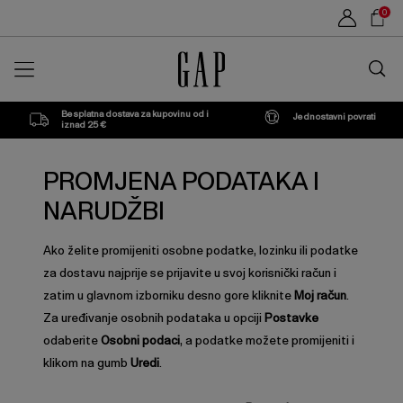
Sho
0
Car
Traži
u
trgovin
Besplatna dostava za kupovinu od i
Jednostavni povrati
iznad 25 €
PROMJENA PODATAKA I
NARUDŽBI
Ako želite promijeniti osobne podatke, lozinku ili podatke
za dostavu najprije se prijavite u svoj korisnički račun i
zatim u glavnom izborniku desno gore kliknite
Moj račun
.
Za uređivanje osobnih podataka u opciji
Postavke
odaberite
Osobni podaci
, a podatke možete promijeniti i
klikom na gumb
Uredi
.