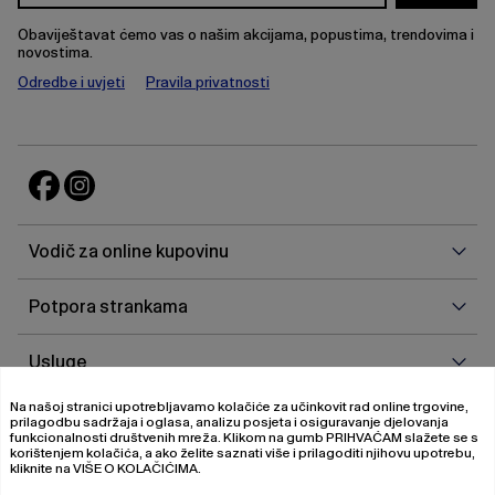
Obaviještavat ćemo vas o našim akcijama, popustima, trendovima i
novostima.
Odredbe i uvjeti
Pravila privatnosti
Vodi
Vodič za online kupovinu
za
onlin
Potp
Potpora strankama
kupo
stra
Uslu
Usluge
Na našoj stranici upotrebljavamo kolačiće za učinkovit rad online trgovine,
O
O nama
prilagodbu sadržaja i oglasa, analizu posjeta i osiguravanje djelovanja
nam
funkcionalnosti društvenih mreža. Klikom na gumb
PRIHVAĆAM
slažete se s
korištenjem kolačića, a ako želite saznati više i prilagoditi njihovu upotrebu,
kliknite na
VIŠE O KOLAČIĆIMA
.