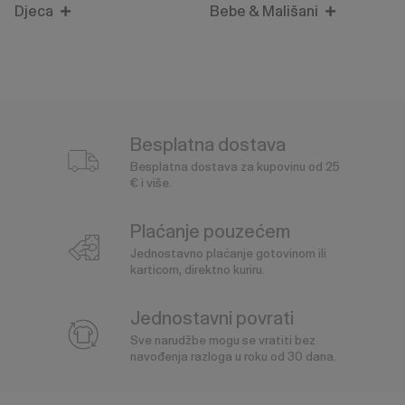
Djeca
Bebe & Mališani
Besplatna dostava
Besplatna dostava za kupovinu od 25
€ i više.
Plaćanje pouzećem
Jednostavno plaćanje gotovinom ili
karticom, direktno kuriru.
Jednostavni povrati
Sve narudžbe mogu se vratiti bez
navođenja razloga u roku od 30 dana.