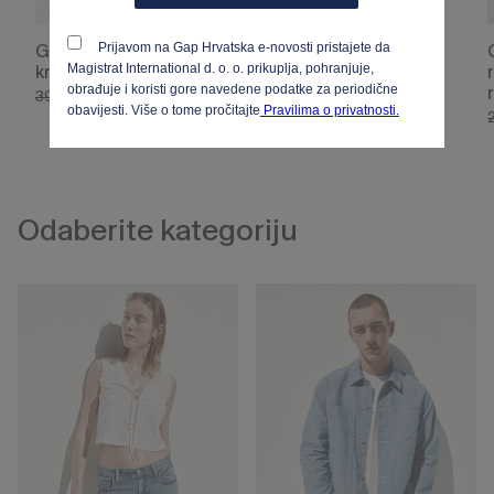
Prijavom na Gap Hrvatska e-novosti pristajete da
Gap logo muške
Majica kratkih rukava
Magistrat International d. o. o. prikuplja, pohranjuje,
kratke hlače
s printom za
obrađuje i koristi gore navedene podatke za periodične
djevojčice
39,95 €
27,97 €
obavijesti. Više o tome pročitajte
Pravilima o privatnosti.
19,95 €
13,97 €
Odaberite kategoriju