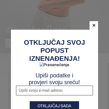
#bestsellers
OTKLJUČAJ SVOJ
Zanima me
POPUST
IZNENAĐENJA!
Upiši podatke i
provjeri svoju sreću!
-30%
-30%