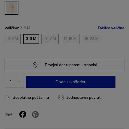
Veličina:
3-6 M
Tablica veličina
0-3 M
3-6 M
6-12 M
12-18 M
18-24 M
0-
6-
12-
18-
3
12
18
24
M
M
M
M
Provjeri dostupnost u trgovini
Dodaj u košaricu
Besplatna poštarina
Jednostavni povrati
Dijeli: