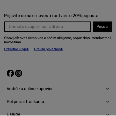
Prijavite se na e-novosti i ostvarite 20% popusta
Prijava
Obaviještavat ćemo vas o našim akcijama, popustima, trendovima i
novostima.
Odredbe i uvjeti
Pravila privatnosti
Vodi
Vodič za online kupovinu
za
onlin
Potp
Potpora strankama
kupo
stra
Uslu
Usluge