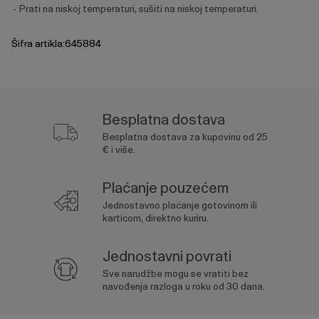
Prati na niskoj temperaturi, sušiti na niskoj temperaturi.
Šifra artikla:645884
Besplatna dostava
Besplatna dostava za kupovinu od 25
€ i više.
Plaćanje pouzećem
Jednostavno plaćanje gotovinom ili
karticom, direktno kuriru.
Jednostavni povrati
Sve narudžbe mogu se vratiti bez
navođenja razloga u roku od 30 dana.