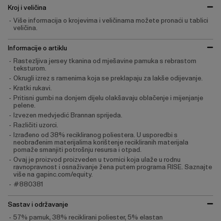
Kroj i veličina
Više informacija o krojevima i veličinama možete pronaći u tablici
veličina.
Informacije o artiklu
Rastezljiva jersey tkanina od mješavine pamuka s rebrastom
teksturom.
Okrugli izrez s ramenima koja se preklapaju za lakše odijevanje.
Kratki rukavi.
Pritisni gumbi na donjem dijelu olakšavaju oblačenje i mijenjanje
pelene.
Izvezen medvjedić Brannan sprijeda.
Različiti uzorci.
Izrađeno od 38% recikliranog poliestera. U usporedbi s
neobrađenim materijalima korištenje recikliranih materijala
pomaže smanjiti potrošnju resursa i otpad.
Ovaj je proizvod proizveden u tvornici koja ulaže u rodnu
ravnopravnost i osnaživanje žena putem programa RISE. Saznajte
više na gapinc.com/equity.
#880381
Sastav i održavanje
57% pamuk, 38% reciklirani poliester, 5% elastan