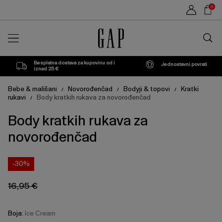
Cijena
Cijena
Sho
Ice
3-
0
proizvoda
proizvoda
može
može
Car
Cream
6
se
se
Traži
ažurirati
ažurirati
u
na
na
M
trgovin
temelju
temelju
vašeg
vašeg
Besplatna dostava za kupovinu od i
Jednostavni povrati
odabira
odabira
iznad 25 €
Bebe & mališani
Novorođenčad
Bodyji & topovi
Kratki
/
/
/
rukavi
Body kratkih rukava za novorođenčad
/
Body kratkih rukava za
novorođenčad
-30%
16,95 €
Boja:
Ice Cream