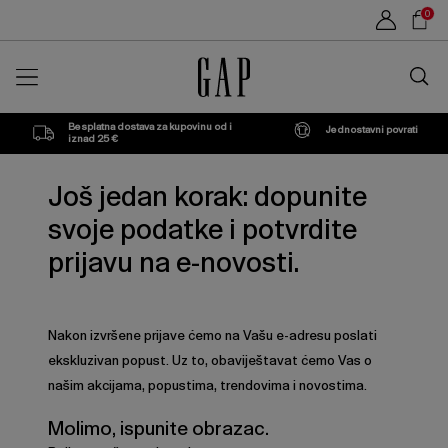
Sho
0
Car
Traži
u
trgovin
Besplatna dostava za kupovinu od i
Jednostavni povrati
iznad 25 €
Još jedan korak: dopunite
svoje podatke i potvrdite
prijavu na e-novosti.
Nakon izvršene prijave ćemo na Vašu e-adresu poslati
ekskluzivan popust. Uz to, obaviještavat ćemo Vas o
našim akcijama, popustima, trendovima i novostima.
Molimo, ispunite obrazac.