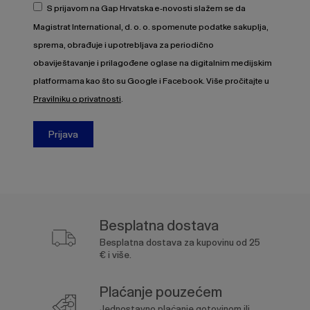
S prijavom na Gap Hrvatska e-novosti slažem se da
Magistrat International, d. o. o. spomenute podatke sakuplja,
sprema, obrađuje i upotrebljava za periodično
obaviještavanje i prilagođene oglase na digitalnim medijskim
platformama kao što su Google i Facebook. Više pročitajte u
Pravilniku o privatnosti
.
Prijava
Besplatna dostava
Besplatna dostava za kupovinu od 25
€ i više.
Plaćanje pouzećem
Jednostavno plaćanje gotovinom ili