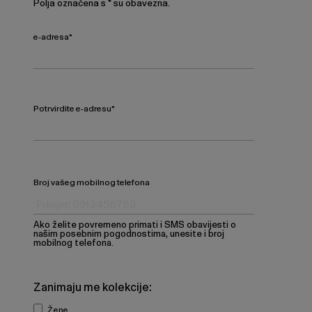
Polja označena s * su obavezna.
e-adresa
*
Potrvirdite e-adresu
*
Broj vašeg mobilnog telefona
Ako želite povremeno primati i SMS obavijesti o
našim posebnim pogodnostima, unesite i broj
mobilnog telefona.
Zanimaju me kolekcije:
Žene