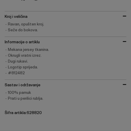
Kroj i veličina
Ravan, opušten kroj.
Seže do bokova.
Informacije o artiklu
Mekana jersey tkanina.
Okrugli vratni izrez.
Dugi rukavi.
Logotip sprijeda.
#812482
Sastav i održavanje
100% pamuk
Prati u perilici rublja.
Šifra artikla:628820