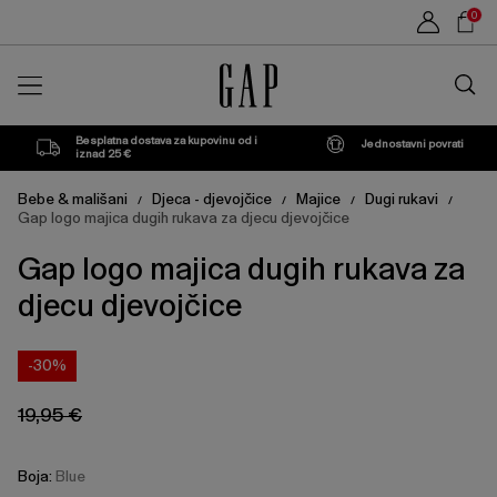
Cijena
Cijena
Sho
Blue
5
2
3
4
0
proizvoda
proizvoda
može
može
Car
GODINA
GODINE
GODINE
GODINE
se
se
Traži
ažurirati
ažurirati
u
na
na
trgovin
temelju
temelju
vašeg
vašeg
Besplatna dostava za kupovinu od i
Jednostavni povrati
odabira
odabira
iznad 25 €
Bebe & mališani
Djeca - djevojčice
Majice
Dugi rukavi
/
/
/
/
Gap logo majica dugih rukava za djecu djevojčice
Gap logo majica dugih rukava za
djecu djevojčice
-30%
19,95 €
Boja:
Blue