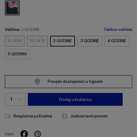
Veličina:
2 GODINE
Tablica veličina
12-18 M
18-24 M
2 GODINE
3 GODINE
4 GODINE
12-
18-
18
24
5 GODINA
M
M
Provjeri dostupnost u trgovini
Dodaj u košaricu
Besplatna poštarina
Jednostavni povrati
Dijeli: