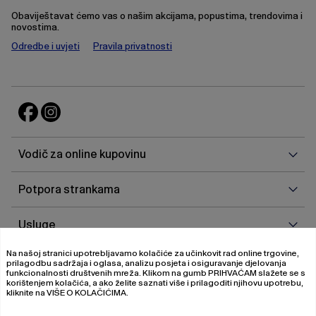
Obaviještavat ćemo vas o našim akcijama, popustima, trendovima i
novostima.
Odredbe i uvjeti
Pravila privatnosti
Vodi
Vodič za online kupovinu
za
onlin
Potp
Potpora strankama
kupo
stra
Uslu
Usluge
Na našoj stranici upotrebljavamo kolačiće za učinkovit rad online trgovine,
O
O nama
prilagodbu sadržaja i oglasa, analizu posjeta i osiguravanje djelovanja
nam
funkcionalnosti društvenih mreža. Klikom na gumb
PRIHVAĆAM
slažete se s
korištenjem kolačića, a ako želite saznati više i prilagoditi njihovu upotrebu,
kliknite na
VIŠE O KOLAČIĆIMA
.