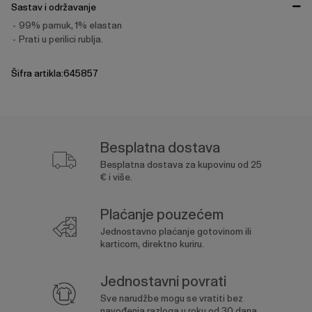
Sastav i održavanje
99% pamuk, 1% elastan
Prati u perilici rublja.
Šifra artikla:645857
Besplatna dostava
Besplatna dostava za kupovinu od 25
€ i više.
Plaćanje pouzećem
Jednostavno plaćanje gotovinom ili
karticom, direktno kuriru.
Jednostavni povrati
Sve narudžbe mogu se vratiti bez
navođenja razloga u roku od 30 dana.