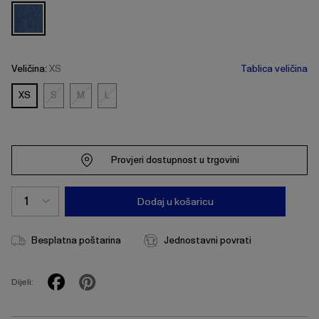
Veličina:
XS
Tablica veličina
XS
S
M
L
S
M
L
Provjeri dostupnost u trgovini
Dodaj u košaricu
Besplatna poštarina
Jednostavni povrati
Dijeli: