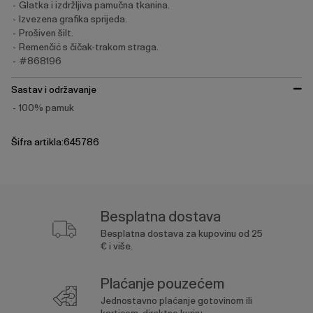
Glatka i izdržljiva pamučna tkanina.
Izvezena grafika sprijeda.
Prošiven šilt.
Remenčić s čičak-trakom straga.
#868196
Sastav i održavanje
100% pamuk
Šifra artikla:645786
Besplatna dostava
Besplatna dostava za kupovinu od 25
€ i više.
Plaćanje pouzećem
Jednostavno plaćanje gotovinom ili