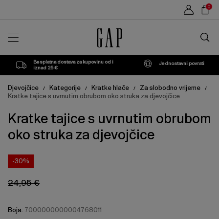
Cijena
Cijena
Sho
Gray
XS
M
L
XL
XXL
0
proizvoda
proizvoda
može
može
Car
se
se
Traži
ažurirati
ažurirati
u
na
na
trgovin
temelju
temelju
vašeg
vašeg
Besplatna dostava za kupovinu od i
Jednostavni povrati
odabira
odabira
iznad 25 €
Djevojčice
Kategorije
Kratke hlače
Za slobodno vrijeme
/
/
/
/
Kratke tajice s uvrnutim obrubom oko struka za djevojčice
Kratke tajice s uvrnutim obrubom
oko struka za djevojčice
-30%
24,95 €
Boja:
7000000000004768011