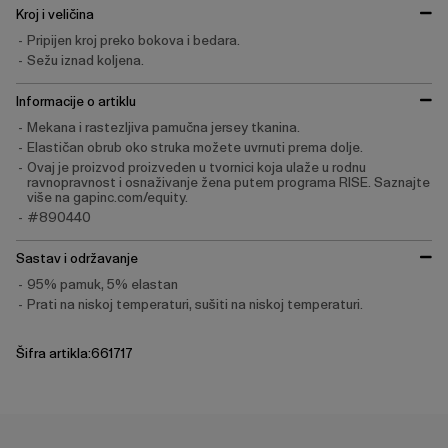
Kroj i veličina
Pripijen kroj preko bokova i bedara.
Sežu iznad koljena.
Informacije o artiklu
Mekana i rastezljiva pamučna jersey tkanina.
Elastičan obrub oko struka možete uvrnuti prema dolje.
Ovaj je proizvod proizveden u tvornici koja ulaže u rodnu
ravnopravnost i osnaživanje žena putem programa RISE. Saznajte
više na gapinc.com/equity.
#890440
Sastav i održavanje
95% pamuk, 5% elastan
Prati na niskoj temperaturi, sušiti na niskoj temperaturi.
Šifra artikla:661717