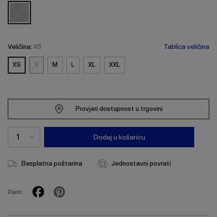
Veličina:
XS
Tablica veličina
XS
S
M
L
XL
XXL
S
Provjeri dostupnost u trgovini
Dodaj u košaricu
Besplatna poštarina
Jednostavni povrati
Dijeli: