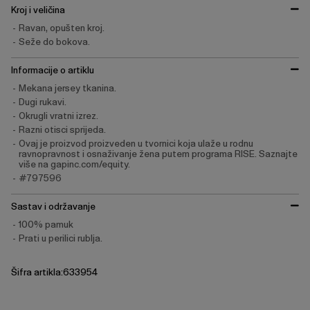
Kroj i veličina
Ravan, opušten kroj.
Seže do bokova.
Informacije o artiklu
Mekana jersey tkanina.
Dugi rukavi.
Okrugli vratni izrez.
Razni otisci sprijeda.
Ovaj je proizvod proizveden u tvornici koja ulaže u rodnu
ravnopravnost i osnaživanje žena putem programa RISE. Saznajte
više na gapinc.com/equity.
#797596
Sastav i održavanje
100% pamuk
Prati u perilici rublja.
Šifra artikla:633954