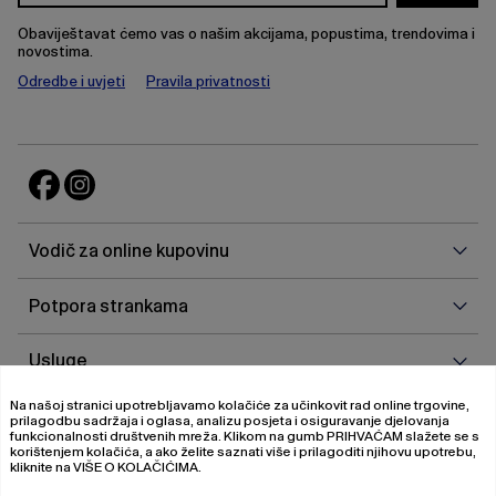
Obaviještavat ćemo vas o našim akcijama, popustima, trendovima i
novostima.
Odredbe i uvjeti
Pravila privatnosti
Vodi
Vodič za online kupovinu
za
onlin
Potp
Potpora strankama
kupo
stra
Uslu
Usluge
Na našoj stranici upotrebljavamo kolačiće za učinkovit rad online trgovine,
O
O nama
prilagodbu sadržaja i oglasa, analizu posjeta i osiguravanje djelovanja
nam
funkcionalnosti društvenih mreža. Klikom na gumb
PRIHVAĆAM
slažete se s
korištenjem kolačića, a ako želite saznati više i prilagoditi njihovu upotrebu,
kliknite na
VIŠE O KOLAČIĆIMA
.