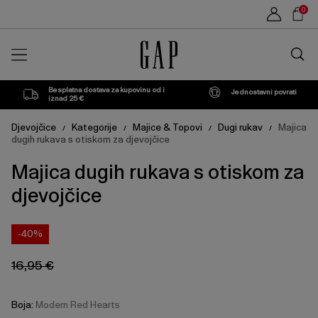
Cijena
Cijena
Sho
Modern
XS
New
L
XL
0
proizvoda
proizvoda
može
može
Car
Red
Off
se
se
Traži
ažurirati
ažurirati
u
na
na
Hearts
White
trgovin
temelju
temelju
vašeg
vašeg
Besplatna dostava za kupovinu od i
Jednostavni povrati
odabira
odabira
iznad 25 €
Djevojčice
Kategorije
Majice & Topovi
Dugi rukav
Majica
/
/
/
/
dugih rukava s otiskom za djevojčice
Majica dugih rukava s otiskom za
djevojčice
-40%
16,95 €
Boja:
Modern Red Hearts