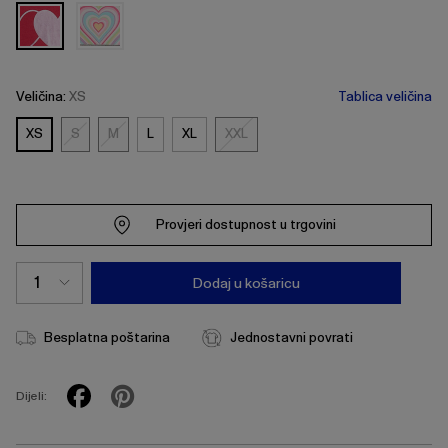
Veličina:
XS
Tablica veličina
XS
S
M
L
XL
XXL
S
M
XXL
Provjeri dostupnost u trgovini
Dodaj u košaricu
Besplatna poštarina
Jednostavni povrati
Dijeli: