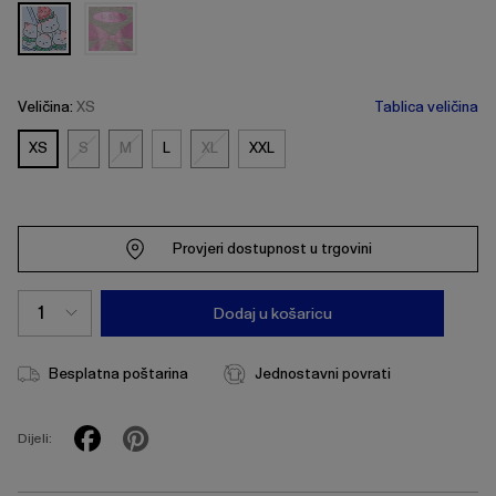
Veličina:
XS
Tablica veličina
XS
S
M
L
XL
XXL
S
M
XL
Provjeri dostupnost u trgovini
Dodaj u košaricu
Besplatna poštarina
Jednostavni povrati
Dijeli: