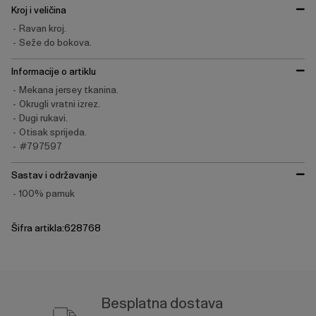
Kroj i veličina
Ravan kroj.
Seže do bokova.
Informacije o artiklu
Mekana jersey tkanina.
Okrugli vratni izrez.
Dugi rukavi.
Otisak sprijeda.
#797597
Sastav i održavanje
100% pamuk
Šifra artikla:628768
Besplatna dostava