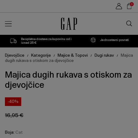
Cijena
Cijena
Sho
Cat
XS
San
L
XXL
0
proizvoda
proizvoda
može
može
Car
Francisco
se
se
Traži
ažurirati
ažurirati
u
na
na
trgovin
temelju
temelju
vašeg
vašeg
Besplatna dostava za kupovinu od i
Jednostavni povrati
odabira
odabira
iznad 25 €
Djevojčice
Kategorije
Majice & Topovi
Dugi rukav
Majica
/
/
/
/
dugih rukava s otiskom za djevojčice
Majica dugih rukava s otiskom za
djevojčice
-40%
16,95 €
Boja:
Cat