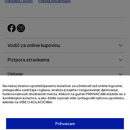
Odredbe i uvjeti
Pravila privatnosti
Vodi
Vodič za online kupovinu
za
onlin
Potp
Potpora strankama
kupo
stra
Uslu
Usluge
Na našoj stranici upotrebljavamo kolačiće za učinkovit rad online trgovine,
O
O nama
prilagodbu sadržaja i oglasa, analizu posjeta i osiguravanje djelovanja
nam
funkcionalnosti društvenih mreža. Klikom na gumb
PRIHVAĆAM
slažete se s
korištenjem kolačića, a ako želite saznati više i prilagoditi njihovu upotrebu,
kliknite na
VIŠE O KOLAČIĆIMA
.
© 2026 Magistrat International
Pravila o privatnosti
Prihvaćam
Uvjeti poslovanja
O nama