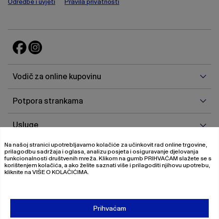
Odredbe i uvjeti
Pravila privatnosti
Vodi
Vodič za online kupovinu
za
onlin
Potp
Potpora strankama
kupo
stra
Uslu
Usluge
Na našoj stranici upotrebljavamo kolačiće za učinkovit rad online trgovine,
O
O nama
prilagodbu sadržaja i oglasa, analizu posjeta i osiguravanje djelovanja
nam
funkcionalnosti društvenih mreža. Klikom na gumb
PRIHVAĆAM
slažete se s
korištenjem kolačića, a ako želite saznati više i prilagoditi njihovu upotrebu,
kliknite na
VIŠE O KOLAČIĆIMA
.
© 2026 Magistrat International
Pravila o privatnosti
Prihvaćam
Uvjeti poslovanja
O nama