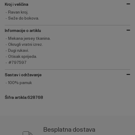
Kroj i veličina
Ravan kroj.
Seže do bokova.
Informacije o artiklu
Mekana jersey tkanina.
Okrugli vratni izrez.
Dugi rukavi.
Otisak sprijeda.
#797597
Sastav i održavanje
100% pamuk
Šifra artikla:628768
Besplatna dostava