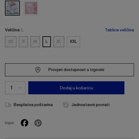
Veličina:
L
Tablica veličina
XS
S
M
L
XL
XXL
XS
S
M
XL
Provjeri dostupnost u trgovini
Dodaj u košaricu
Besplatna poštarina
Jednostavni povrati
Dijeli: