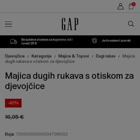
Cijena
Cijena
Sho
Cat
San
L
XXL
0
proizvoda
proizvoda
može
može
Car
Francisco
se
se
Traži
ažurirati
ažurirati
u
na
na
trgovin
temelju
temelju
vašeg
vašeg
Besplatna dostava za kupovinu od i
Jednostavni povrati
odabira
odabira
iznad 25 €
Djevojčice
Kategorije
Majice & Topovi
Dugi rukav
Majica
/
/
/
/
dugih rukava s otiskom za djevojčice
Majica dugih rukava s otiskom za
djevojčice
-40%
16,95 €
Boja:
7000000000004798002