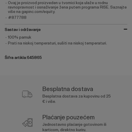
Ovaj je proizvod proizveden u tvornici koja ulaže u rodnu
ravnopravnost i osnaživanje žena putem programa RISE. Saznajte
više na gapinc.com/equity.
#877788
Sastav i održavanje
100% pamuk
Prati na niskoj temperaturi, sušiti na niskoj temperaturi.
Šifra artikla:645865
Besplatna dostava
Besplatna dostava za kupovinu od 25
€ i više.
Plaćanje pouzećem
Jednostavno plaćanje gotovinom ili
karticom, direktno kuriru.