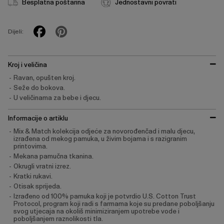
Besplatna poštarina
Jednostavni povrati
Dijeli:
Kroj i veličina
Ravan, opušten kroj.
Seže do bokova.
U veličinama za bebe i djecu.
Informacije o artiklu
Mix & Match kolekcija odjeće za novorođenčad i malu djecu,
izrađena od mekog pamuka, u živim bojama i s razigranim
printovima.
Mekana pamučna tkanina.
Okrugli vratni izrez.
Kratki rukavi.
Otisak sprijeda.
Izrađeno od 100% pamuka koji je potvrdio U.S. Cotton Trust
Protocol, program koji radi s farmama koje su predane poboljšanju
svog utjecaja na okoliš minimiziranjem upotrebe vode i
poboljšanjem raznolikosti tla.