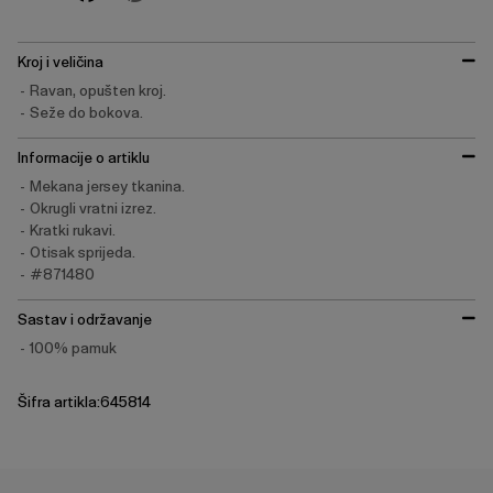
Kroj i veličina
Ravan, opušten kroj.
Seže do bokova.
Informacije o artiklu
Mekana jersey tkanina.
Okrugli vratni izrez.
Kratki rukavi.
Otisak sprijeda.
#871480
Sastav i održavanje
100% pamuk
Šifra artikla:645814