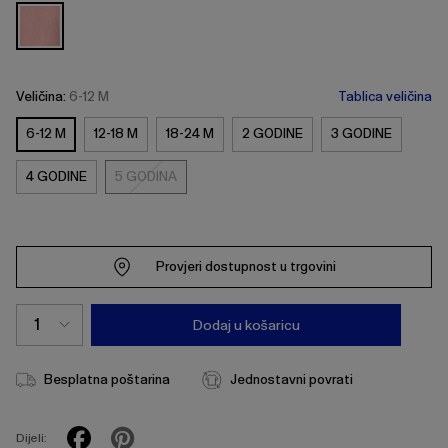
Veličina:
6-12 M
Tablica veličina
6-12 M
12-18 M
18-24 M
2 GODINE
3 GODINE
4 GODINE
5 GODINA
5
GODINA
Provjeri dostupnost u trgovini
Dodaj u košaricu
Besplatna poštarina
Jednostavni povrati
Dijeli: