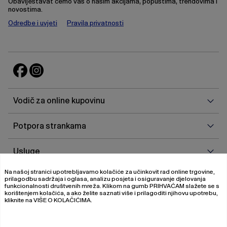
Obaviještavat ćemo vas o našim akcijama, popustima, trendovima i
novostima.
Odredbe i uvjeti
Pravila privatnosti
Vodi
Vodič za online kupovinu
za
onlin
Potp
Potpora strankama
kupo
stra
Uslu
Usluge
Na našoj stranici upotrebljavamo kolačiće za učinkovit rad online trgovine,
O
O nama
prilagodbu sadržaja i oglasa, analizu posjeta i osiguravanje djelovanja
nam
funkcionalnosti društvenih mreža. Klikom na gumb
PRIHVAĆAM
slažete se s
korištenjem kolačića, a ako želite saznati više i prilagoditi njihovu upotrebu,
kliknite na
VIŠE O KOLAČIĆIMA
.