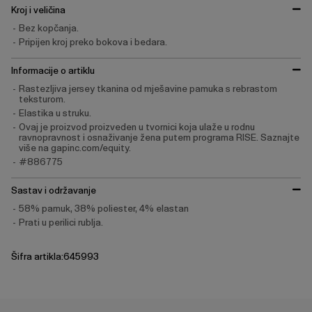
Kroj i veličina
Bez kopčanja.
Pripijen kroj preko bokova i bedara.
Informacije o artiklu
Rastezljiva jersey tkanina od mješavine pamuka s rebrastom
teksturom.
Elastika u struku.
Ovaj je proizvod proizveden u tvornici koja ulaže u rodnu
ravnopravnost i osnaživanje žena putem programa RISE. Saznajte
više na gapinc.com/equity.
#886775
Sastav i održavanje
58% pamuk, 38% poliester, 4% elastan
Prati u perilici rublja.
Šifra artikla:645993