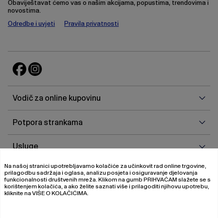
Obaviještavat ćemo vas o našim akcijama, popustima, trendovima i
novostima.
Odredbe i uvjeti
Pravila privatnosti
Vodi
Vodič za online kupovinu
za
onlin
Potp
Potpora strankama
kupo
stra
Uslu
Usluge
Na našoj stranici upotrebljavamo kolačiće za učinkovit rad online trgovine,
O
O nama
prilagodbu sadržaja i oglasa, analizu posjeta i osiguravanje djelovanja
nam
funkcionalnosti društvenih mreža. Klikom na gumb
PRIHVAĆAM
slažete se s
korištenjem kolačića, a ako želite saznati više i prilagoditi njihovu upotrebu,
kliknite na
VIŠE O KOLAČIĆIMA
.