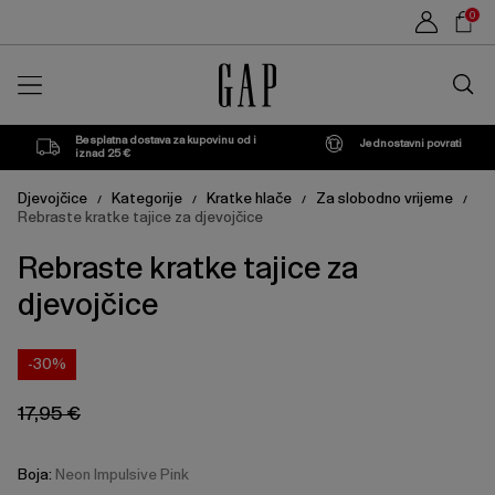
Cijena
Cijena
Sho
Chlorine
XS
Neon
L
XL
XXL
0
proizvoda
proizvoda
može
može
Car
Blue
Impulsive
se
se
Traži
ažurirati
ažurirati
u
na
na
Pink
trgovin
temelju
temelju
vašeg
vašeg
Besplatna dostava za kupovinu od i
Jednostavni povrati
odabira
odabira
iznad 25 €
Djevojčice
Kategorije
Kratke hlače
Za slobodno vrijeme
/
/
/
/
Rebraste kratke tajice za djevojčice
Rebraste kratke tajice za
djevojčice
-30%
17,95 €
Boja:
Neon Impulsive Pink