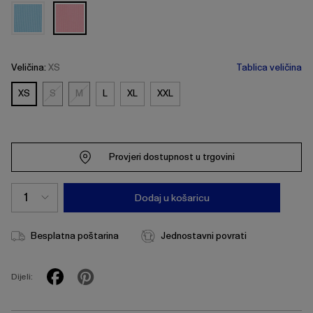
Veličina:
XS
Tablica veličina
XS
S
M
L
XL
XXL
S
M
Provjeri dostupnost u trgovini
Dodaj u košaricu
Besplatna poštarina
Jednostavni povrati
Dijeli: