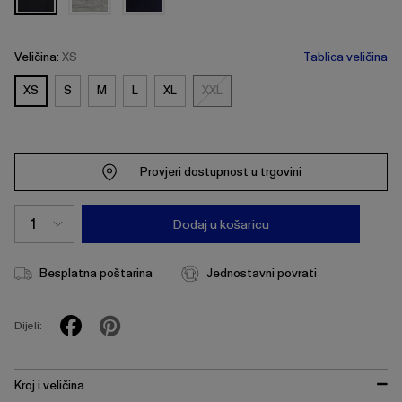
Veličina:
XS
Tablica veličina
XS
S
M
L
XL
XXL
XXL
Provjeri dostupnost u trgovini
Dodaj u košaricu
Besplatna poštarina
Jednostavni povrati
Dijeli:
Kroj i veličina