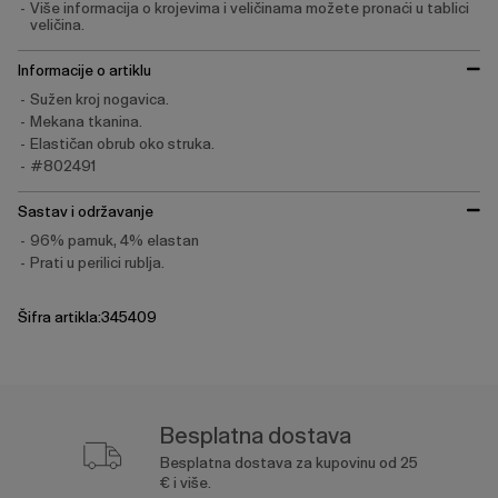
Više informacija o krojevima i veličinama možete pronaći u tablici
veličina.
Informacije o artiklu
Sužen kroj nogavica.
Mekana tkanina.
Elastičan obrub oko struka.
#802491
Sastav i održavanje
96% pamuk, 4% elastan
Prati u perilici rublja.
Šifra artikla:345409
Besplatna dostava
Besplatna dostava za kupovinu od 25
€ i više.