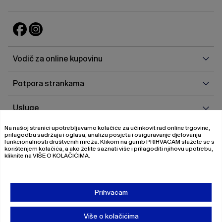
Vodi
Vodič za online kupovinu
za
onlin
Potp
Potpora strankama
kupo
stra
Uslu
Usluge
Na našoj stranici upotrebljavamo kolačiće za učinkovit rad online trgovine,
O
O nama
prilagodbu sadržaja i oglasa, analizu posjeta i osiguravanje djelovanja
nam
funkcionalnosti društvenih mreža. Klikom na gumb
PRIHVAĆAM
slažete se s
korištenjem kolačića, a ako želite saznati više i prilagoditi njihovu upotrebu,
kliknite na
VIŠE O KOLAČIĆIMA
.
© 2026 Magistrat International
Pravila o privatnosti
Prihvaćam
Uvjeti poslovanja
O nama
Više o kolačićima