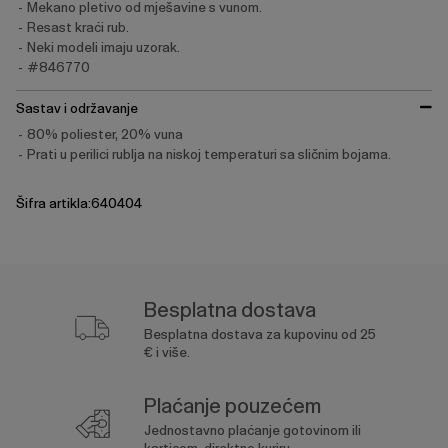
Mekano pletivo od mješavine s vunom.
Resast kraći rub.
Neki modeli imaju uzorak.
#846770
Sastav i održavanje
80% poliester, 20% vuna
Prati u perilici rublja na niskoj temperaturi sa sličnim bojama.
Šifra artikla:640404
Besplatna dostava
Besplatna dostava za kupovinu od 25
€ i više.
Plaćanje pouzećem
Jednostavno plaćanje gotovinom ili