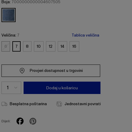
Boja:
7000000000004607505
Veličina:
7
Tablica veličina
6
7
8
10
12
14
16
6
Provjeri dostupnost u trgovini
Dodaj u košaricu
Besplatna poštarina
Jednostavni povrati
Dijeli: