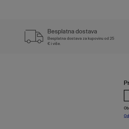
Besplatna dostava
Besplatna dostava za kupovinu od 25
€ i više.
P
Ob
Od