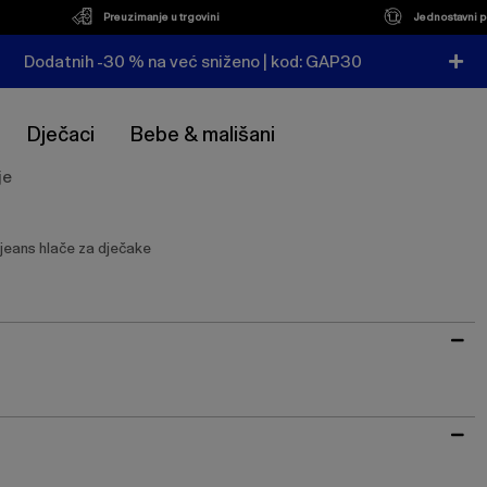
Preuzimanje u trgovini
Jednostavni p
Dodatnih -30 % na već sniženo | kod: GAP30
Dječaci
Bebe & mališani
je
t jeans hlače za dječake