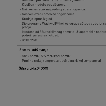
Klasičan model s pet džepova.
Našiven umetak na prednjoj strani nogavica.
Našiven džep i omča na nogavicama.
Srednje ispran izgled.
Dio programa Washwell™ koji osigurava uštedu vode jer 
pranja.
Izrađeno od 5% recikliranog pamuka. U usporedbi s neobrađ
potrošnju resursa i otpad.
#887268
Sastav i održavanje
95% pamuk, 5% reciklirani pamuk
Prati na niskoj temperaturi, sušiti na niskoj temperaturi.
Šifra artikla:646001