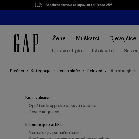
Besplatna dostava za kupovinu od i iznad 25 €
Žene
Muškarci
Djevojčice
Upravo stiglo
Istaknuto
Snižen
Dječaci
Kategorije
Jeans hlače
Relaxed
90s straight fi
/
/
/
/
Kroj i veličina
Opušten kroj preko bokova i bedara.
Ravne nogavice.
Informacije o artiklu
Nerastezljiv pamučni denim.
Kopčanje patentnim zatvaračem i gumbom.