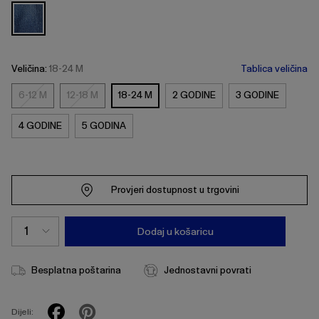
Veličina:
18-24 M
Tablica veličina
6-12 M
12-18 M
18-24 M
2 GODINE
3 GODINE
6-
12-
12
18
4 GODINE
5 GODINA
M
M
Provjeri dostupnost u trgovini
Dodaj u košaricu
Besplatna poštarina
Jednostavni povrati
Dijeli: