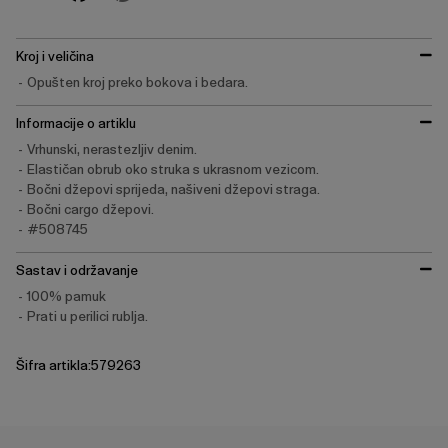
Kroj i veličina
Opušten kroj preko bokova i bedara.
Informacije o artiklu
Vrhunski, nerastezljiv denim.
Elastičan obrub oko struka s ukrasnom vezicom.
Bočni džepovi sprijeda, našiveni džepovi straga.
Bočni cargo džepovi.
#508745
Sastav i održavanje
100% pamuk
Prati u perilici rublja.
Šifra artikla:579263