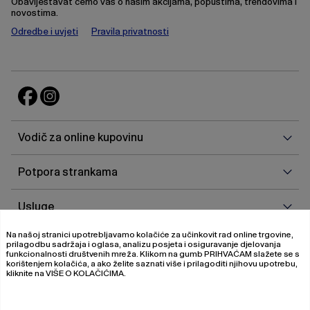
Obaviještavat ćemo vas o našim akcijama, popustima, trendovima i
novostima.
Odredbe i uvjeti
Pravila privatnosti
Vodi
Vodič za online kupovinu
za
onlin
Potp
Potpora strankama
kupo
stra
Uslu
Usluge
Na našoj stranici upotrebljavamo kolačiće za učinkovit rad online trgovine,
O
O nama
prilagodbu sadržaja i oglasa, analizu posjeta i osiguravanje djelovanja
nam
funkcionalnosti društvenih mreža. Klikom na gumb
PRIHVAĆAM
slažete se s
korištenjem kolačića, a ako želite saznati više i prilagoditi njihovu upotrebu,
kliknite na
VIŠE O KOLAČIĆIMA
.