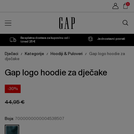
Cijena
Cijena
Sho
Balsam
L
0
proizvoda
proizvoda
može
može
Car
Green
se
se
Traži
ažurirati
ažurirati
u
na
na
trgovin
temelju
temelju
vašeg
vašeg
Besplatna dostava za kupovinu od i
Jednostavni povrati
odabira
odabira
iznad 25 €
Dječaci
Kategorije
Hoodiji & Puloveri
Gap logo hoodie za
/
/
/
dječake
Gap logo hoodie za dječake
-30%
44,95 €
Boja:
7000000000004538507