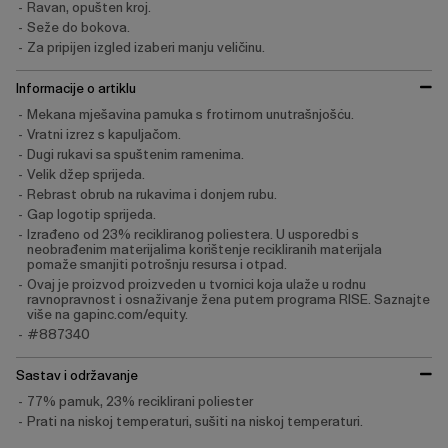
Ravan, opušten kroj.
Seže do bokova.
Za pripijen izgled izaberi manju veličinu.
Informacije o artiklu
Mekana mješavina pamuka s frotirnom unutrašnjošću.
Vratni izrez s kapuljačom.
Dugi rukavi sa spuštenim ramenima.
Velik džep sprijeda.
Rebrast obrub na rukavima i donjem rubu.
Gap logotip sprijeda.
Izrađeno od 23% recikliranog poliestera. U usporedbi s
neobrađenim materijalima korištenje recikliranih materijala
pomaže smanjiti potrošnju resursa i otpad.
Ovaj je proizvod proizveden u tvornici koja ulaže u rodnu
ravnopravnost i osnaživanje žena putem programa RISE. Saznajte
više na gapinc.com/equity.
#887340
Sastav i održavanje
77% pamuk, 23% reciklirani poliester
Prati na niskoj temperaturi, sušiti na niskoj temperaturi.