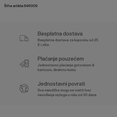
Šifra artikla:646009
Besplatna dostava
Besplatna dostava za kupovinu od 25
€ i više.
Plaćanje pouzećem
Jednostavno plaćanje gotovinom ili
karticom, direktno kuriru.
Jednostavni povrati
Sve narudžbe mogu se vratiti bez
navođenja razloga u roku od 30 dana.