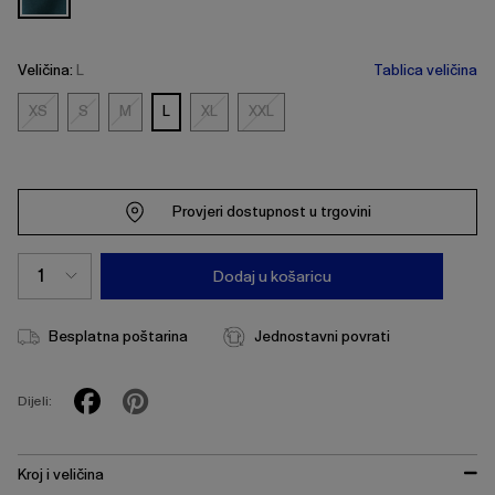
Veličina:
L
Tablica veličina
XS
S
M
L
XL
XXL
XS
S
M
XL
XXL
Provjeri dostupnost u trgovini
Dodaj u košaricu
Besplatna poštarina
Jednostavni povrati
Dijeli:
Kroj i veličina