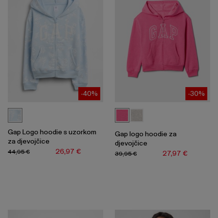
-40%
-30%
Gap Logo hoodie s uzorkom
Gap logo hoodie za
za djevojčice
djevojčice
26,97 €
44,95 €
27,97 €
39,95 €