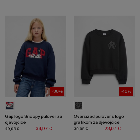
-30%
-40%
Gap logo Snoopy pulover za
Oversized pulover s logo
djevojčice
grafikom za djevojčice
34,97 €
23,97 €
49,95 €
39,95 €