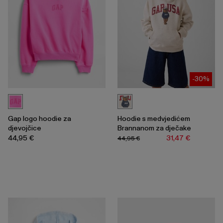
-30%
Gap logo hoodie za
Hoodie s medvjedićem
djevojčice
Brannanom za dječake
44,95 €
31,47 €
44,95 €