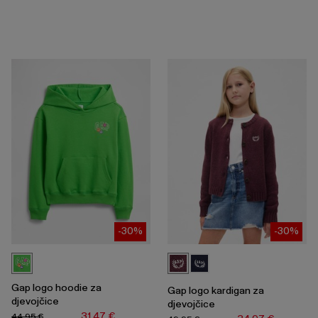
-30%
-30%
Gap logo hoodie za
Gap logo kardigan za
djevojčice
djevojčice
31,47 €
44,95 €