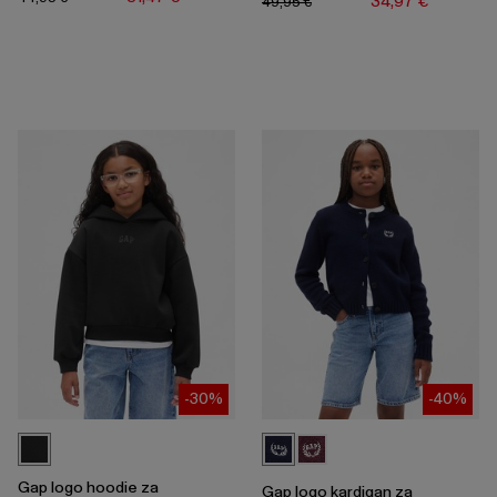
34,97 €
49,95 €
-30%
-40%
Gap logo hoodie za
Gap logo kardigan za