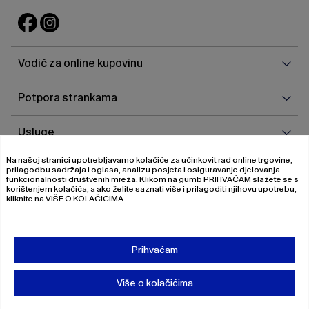
Vodi
Vodič za online kupovinu
za
onlin
Potp
Potpora strankama
kupo
stra
Uslu
Usluge
Na našoj stranici upotrebljavamo kolačiće za učinkovit rad online trgovine,
O
O nama
prilagodbu sadržaja i oglasa, analizu posjeta i osiguravanje djelovanja
nam
funkcionalnosti društvenih mreža. Klikom na gumb
PRIHVAĆAM
slažete se s
korištenjem kolačića, a ako želite saznati više i prilagoditi njihovu upotrebu,
kliknite na
VIŠE O KOLAČIĆIMA
.
© 2026 Magistrat International
Pravila o privatnosti
Prihvaćam
Uvjeti poslovanja
O nama
Više o kolačićima
Ljetna sniženja: do -40 %