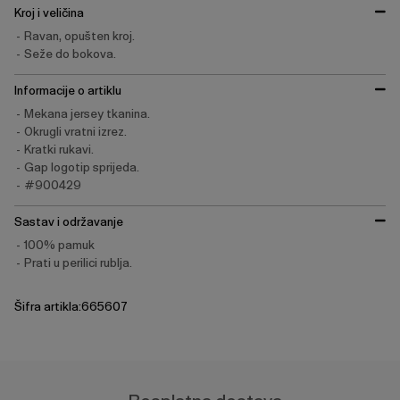
Kroj i veličina
Ravan, opušten kroj.
Seže do bokova.
Informacije o artiklu
Mekana jersey tkanina.
Okrugli vratni izrez.
Kratki rukavi.
Gap logotip sprijeda.
#900429
Sastav i održavanje
100% pamuk
Prati u perilici rublja.
Šifra artikla:665607