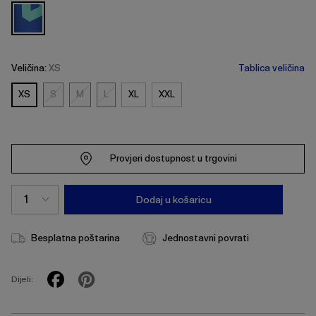
Veličina:
XS
Tablica veličina
XS
S
M
L
XL
XXL
S
M
L
Provjeri dostupnost u trgovini
Dodaj u košaricu
Besplatna poštarina
Jednostavni povrati
Dijeli: