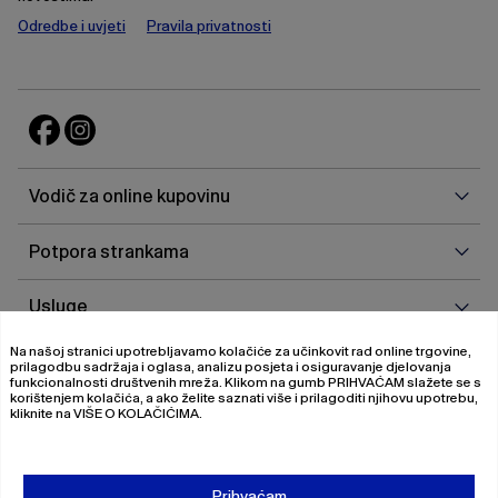
Odredbe i uvjeti
Pravila privatnosti
Vodi
Vodič za online kupovinu
za
onlin
Potp
Potpora strankama
kupo
stra
Uslu
Usluge
Na našoj stranici upotrebljavamo kolačiće za učinkovit rad online trgovine,
O
O nama
prilagodbu sadržaja i oglasa, analizu posjeta i osiguravanje djelovanja
nam
funkcionalnosti društvenih mreža. Klikom na gumb
PRIHVAĆAM
slažete se s
korištenjem kolačića, a ako želite saznati više i prilagoditi njihovu upotrebu,
kliknite na
VIŠE O KOLAČIĆIMA
.
© 2026 Magistrat International
Pravila o privatnosti
Prihvaćam