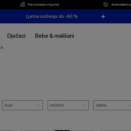
Preuzimanje u trgovini
Jednostavni p
Ljetna sniženja: do -40 %
Dječaci
Bebe & mališani
je
Boja
Sniženo
Cijena
boja
sniženo
cijena