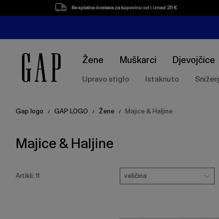
Popis
Besplatna dostava za kupovinu od i iznad 25 €
proizvoda
Žene
Muškarci
Djevojčice
Upravo stiglo
Istaknuto
Snižen
Gap logo
GAP LOGO
Žene
Majice & Haljine
/
/
/
Majice & Haljine
Pritisnite
Veličina
tipku
veličina
Artikli:
11
Enter
za
skupljanje
ili