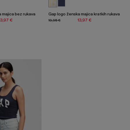
 majica bez rukava
Gap logo ženska majica kratkih rukava
13,97 €
13,97 €
19,95 €