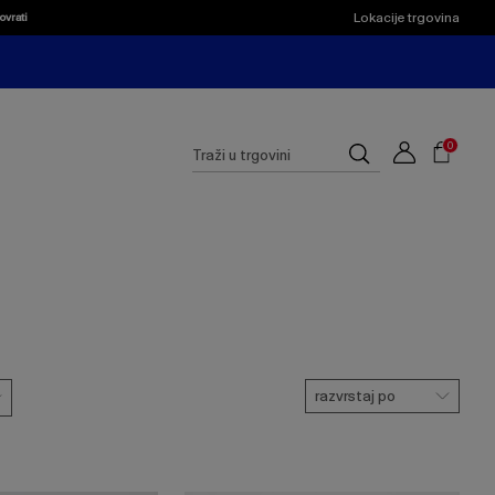
Lokacije trgovina
ovrati
Shoppi
Cart
Suggested
0
Traži
site
u
content
trgovini
and
search
history
menu
razvrstaj po