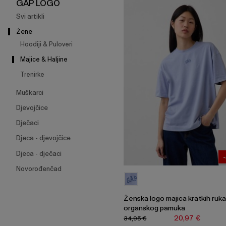
širenje
GAP LOGO
izbornika.
Svi artikli
Žene
Hoodiji & Puloveri
Majice & Haljine
Trenirke
Muškarci
Djevojčice
Dječaci
Djeca - djevojčice
Djeca - dječaci
Novorođenčad
Ženska logo majica kratkih ruk
organskog pamuka
20,97 €
34,95 €