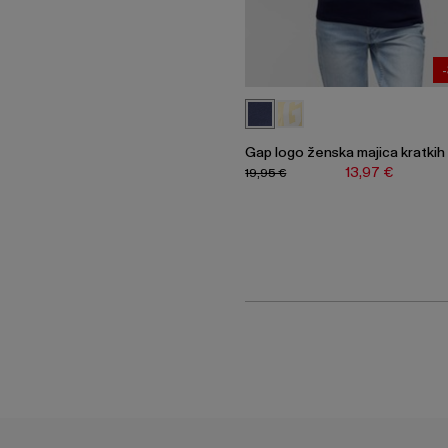
Gap logo ženska majica kratkih
13,97 €
19,95 €