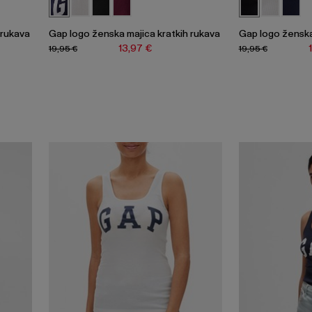
 rukava
Gap logo ženska majica kratkih rukava
Gap logo ženska
13,97 €
19,95 €
19,95 €