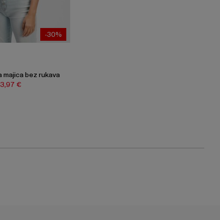
-30%
 majica bez rukava
13,97 €