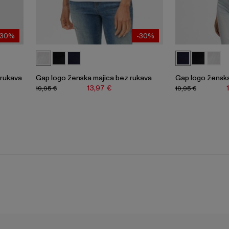
-30%
-30%
 rukava
Gap logo ženska majica bez rukava
Gap logo ženska
13,97 €
19,95 €
19,95 €