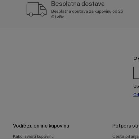
Besplatna dostava
Besplatna dostava za kupovinu od 25
€ i više.
P
Ob
Od
Vodič za online kupovinu
Potpora st
Kako izvršiti kupovinu
Česta pitanja