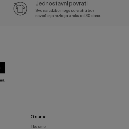
Jednostavni povrati
Sve narudžbe mogu se vratiti bez
navođenja razloga u roku od 30 dana.
a
ma.
O nama
Tko smo