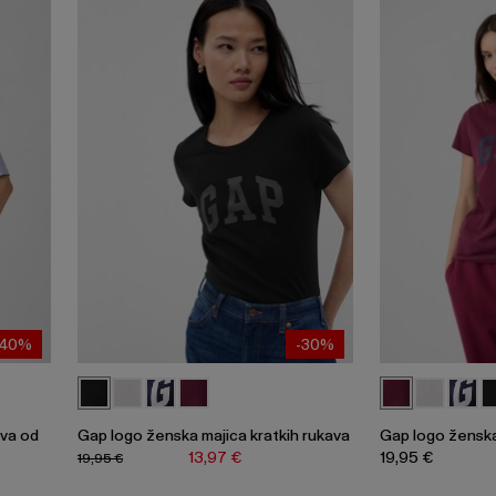
-40%
-30%
ava od
Gap logo ženska majica kratkih rukava
Gap logo ženska
13,97 €
19,95 €
19,95 €