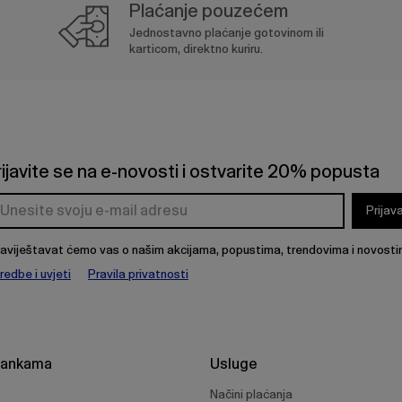
Plaćanje pouzećem
Jednostavno plaćanje gotovinom ili
karticom, direktno kuriru.
rijavite se na e-novosti i ostvarite 20% popusta
Prijav
aviještavat ćemo vas o našim akcijama, popustima, trendovima i novosti
redbe i uvjeti
Pravila privatnosti
rankama
Usluge
Načini plaćanja