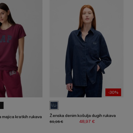
-30%
Ženska denim košulja dugih rukava
 majica kratkih rukava
48,97 €
69,95 €