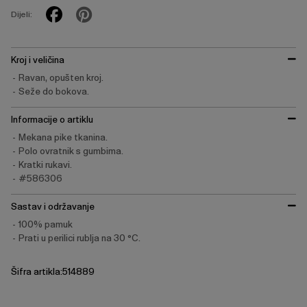
Dijeli:
Kroj i veličina
Ravan, opušten kroj.
Seže do bokova.
Informacije o artiklu
Mekana pike tkanina.
Polo ovratnik s gumbima.
Kratki rukavi.
#586306
Sastav i održavanje
100% pamuk
Prati u perilici rublja na 30 °C.
Šifra artikla:514889