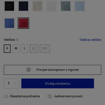
Veličina:
S
Tablica veličina
S
M
L
XL
XXL
XL
XXL
Provjeri dostupnost u trgovini
Dodaj u košaricu
Besplatna poštarina
Jednostavni povrati