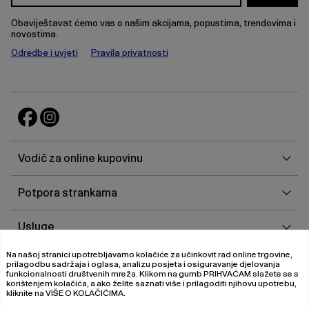
Obaviještavat ćemo vas o našim akcijama, popustima, trendovima i
novostima.
Odredbe i uvjeti
Pravila privatnosti
Vodi
Vodič za online kupovinu
za
onlin
Potp
Potpora strankama
kupo
stra
Uslu
Usluge
Na našoj stranici upotrebljavamo kolačiće za učinkovit rad online trgovine,
O
O nama
prilagodbu sadržaja i oglasa, analizu posjeta i osiguravanje djelovanja
nam
funkcionalnosti društvenih mreža. Klikom na gumb
PRIHVAĆAM
slažete se s
korištenjem kolačića, a ako želite saznati više i prilagoditi njihovu upotrebu,
kliknite na
VIŠE O KOLAČIĆIMA
.