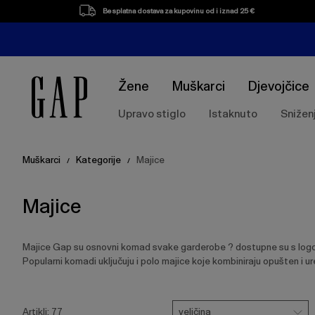
Popis
Besplatna dostava za kupovinu od i iznad 25 €
proizvoda
Žene
Muškarci
Djevojčice
Upravo stiglo
Istaknuto
Snižen
Muškarci
Kategorije
Majice
/
/
Majice
Majice Gap su osnovni komad svake garderobe ? dostupne su s logotip
Popularni komadi uključuju i polo majice koje kombiniraju opušten i ur
Pritisnite
Veličina
tipku
veličina
Artikli:
77