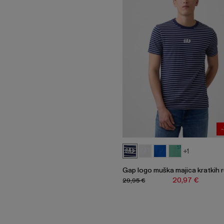
+1
Gap logo muška majica kratkih 
20,97 €
29,95 €