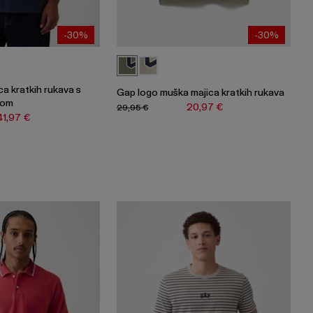
-30%
-30%
a kratkih rukava s
Gap logo muška majica kratkih rukava
kom
20,97 €
29,95 €
41,97 €