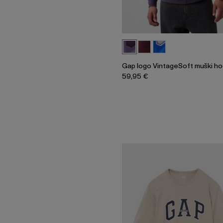
Gap logo VintageSoft muški h
59,95 €