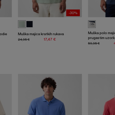
-30%
Muška polo majic
oodie
Muška majica kratkih rukava
prugastim uzor
17,47 €
24,95 €
59,95 €