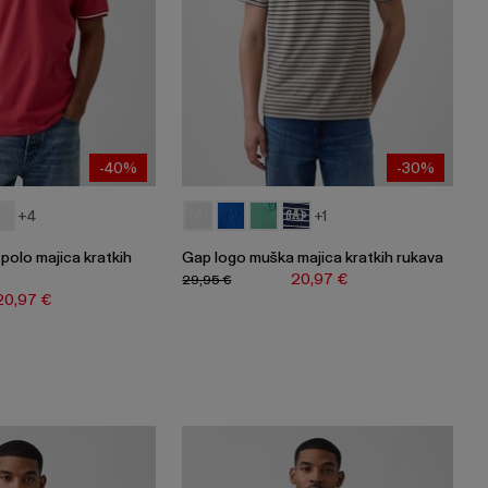
-40%
-30%
+4
+1
polo majica kratkih
Gap logo muška majica kratkih rukava
20,97 €
29,95 €
20,97 €