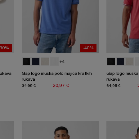
-30%
-40%
+4
rukava
Gap logo muška polo majica kratkih
Gap logo muška 
rukava
rukava
20,97 €
34,95 €
34,95 €