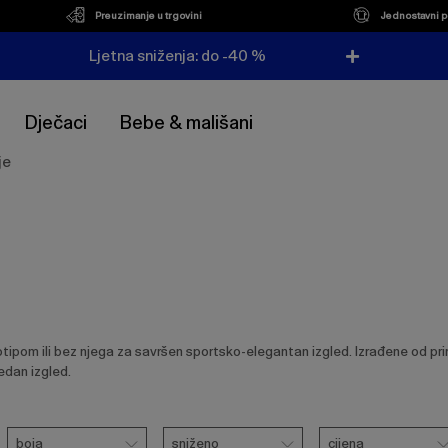
Preuzimanje u trgovini
Jednostavni p
Ljetna sniženja: do -40 %
Dječaci
Bebe & mališani
je
om ili bez njega za savršen sportsko-elegantan izgled. Izrađene od priro
edan izgled.
Boja
Sniženo
Cijena
boja
sniženo
cijena