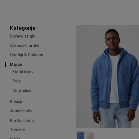
Enter
za
skupljanje
ili
širenje
Kategorije
izbornika.
Upravo stiglo
Svi muški artikli
Hoodiji & Puloveri
Majice
Kratki rukav
Polo
Dugi rukav
Košulje
Jeans hlače
Kratke hlače
Trenirke