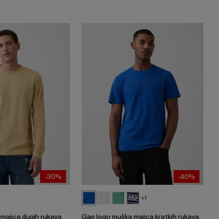
-30%
-40%
+1
majica dugih rukava
Gap logo muška majica kratkih rukava