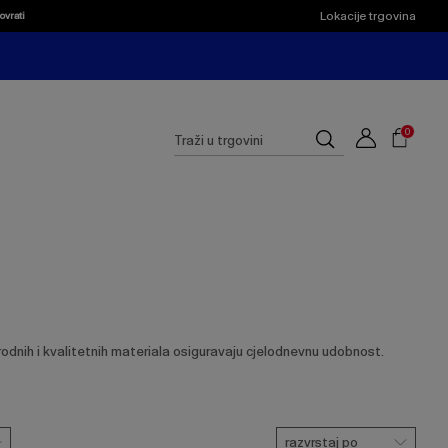
Lokacije trgovina
ovrati
Shoppi
Cart
Suggested
0
Traži
site
u
content
trgovini
and
search
history
menu
dnih i kvalitetnih materiala osiguravaju cjelodnevnu udobnost.
razvrstaj po