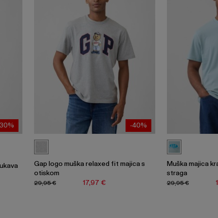
-30%
-40%
Gap logo muška relaxed fit majica s
Muška majica kr
rukava
otiskom
straga
17,97 €
29,95 €
29,95 €