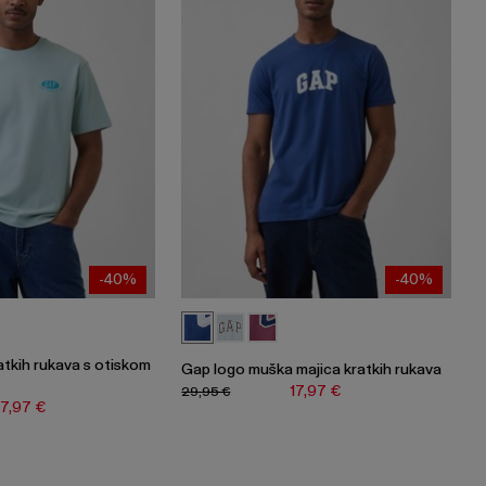
-40%
-40%
atkih rukava s otiskom
Gap logo muška majica kratkih rukava
17,97 €
29,95 €
17,97 €