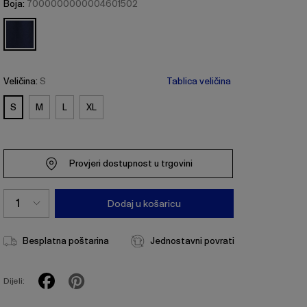
Boja:
7000000000004601502
Veličina:
S
Tablica veličina
S
M
L
XL
Provjeri dostupnost u trgovini
Dodaj u košaricu
Besplatna poštarina
Jednostavni povrati
Dijeli: