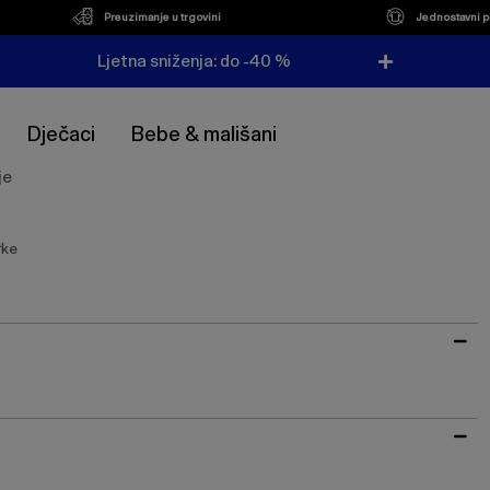
Preuzimanje u trgovini
Jednostavni p
Ljetna sniženja: do -40 %
Dječaci
Bebe & mališani
je
rke