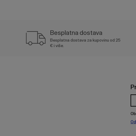
Besplatna dostava
Besplatna dostava za kupovinu od 25
€ i više.
P
Ob
Od