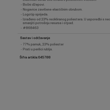
Bočni džepovi.
Nogavice završene elastičnim obrubom.
Logotip sprijeda.
Izrađeno od 23% recikliranog poliestera. U usporedbi s ne
smanjiti potrošnju resursa i otpad.
#868463
Sastav i održavanje
77% pamuk, 23% poliester
Prati u perilici rublja.
Šifra artikla:645788