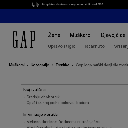
Besplatna dostava za kupovinu od i iznad 25 €
Žene
Muškarci
Djevojčice
Upravo stiglo
Istaknuto
Snižen
Muškarci
Kategorije
Trenirke
Gap logo muški donji dio treni
/
/
/
Kroj i veličina
Srednje visok struk.
Opušten kroj preko bokova i bedara.
Informacije o artiklu
Mekana tkanina s frotirnom unutrašnjošću.
Elastičan obrub oko struka s podesivom vezicom.