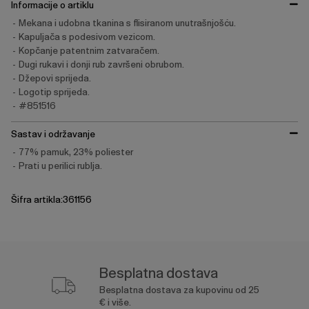
Informacije o artiklu
Mekana i udobna tkanina s flisiranom unutrašnjošću.
Kapuljača s podesivom vezicom.
Kopčanje patentnim zatvaračem.
Dugi rukavi i donji rub završeni obrubom.
Džepovi sprijeda.
Logotip sprijeda.
#851516
Sastav i održavanje
77% pamuk, 23% poliester
Prati u perilici rublja.
Šifra artikla:361156
Besplatna dostava
Besplatna dostava za kupovinu od 25
€ i više.