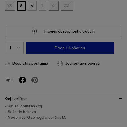
XS
S
M
L
XL
XXL
XS
XL
XXL
Provjeri dostupnost u trgovini
Dodaj u košaricu
Besplatna poštarina
Jednostavni povrati
Dijeli:
Kroj i veličina
Ravan, opušten kroj.
Seže do bokova.
Model nosi Gap regular veličinu M.