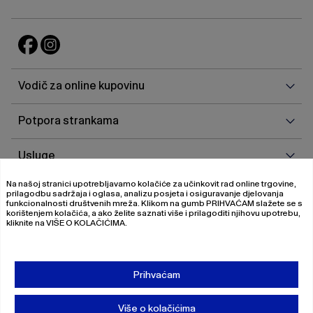
Vodi
Vodič za online kupovinu
za
onlin
Potp
Potpora strankama
kupo
stra
Uslu
Usluge
Na našoj stranici upotrebljavamo kolačiće za učinkovit rad online trgovine,
O
O nama
prilagodbu sadržaja i oglasa, analizu posjeta i osiguravanje djelovanja
nam
funkcionalnosti društvenih mreža. Klikom na gumb
PRIHVAĆAM
slažete se s
korištenjem kolačića, a ako želite saznati više i prilagoditi njihovu upotrebu,
kliknite na
VIŠE O KOLAČIĆIMA
.
© 2026 Magistrat International
Pravila o privatnosti
Prihvaćam
Uvjeti poslovanja
O nama
Više o kolačićima