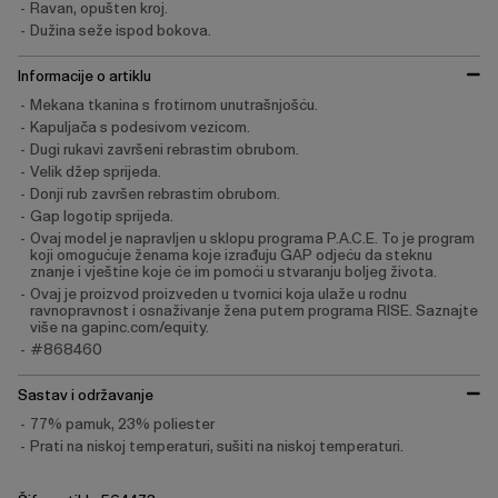
Ravan, opušten kroj.
Dužina seže ispod bokova.
Informacije o artiklu
Mekana tkanina s frotirnom unutrašnjošću.
Kapuljača s podesivom vezicom.
Dugi rukavi završeni rebrastim obrubom.
Velik džep sprijeda.
Donji rub završen rebrastim obrubom.
Gap logotip sprijeda.
Ovaj model je napravljen u sklopu programa P.A.C.E. To je program
koji omogućuje ženama koje izrađuju GAP odjeću da steknu
znanje i vještine koje će im pomoći u stvaranju boljeg života.
Ovaj je proizvod proizveden u tvornici koja ulaže u rodnu
ravnopravnost i osnaživanje žena putem programa RISE. Saznajte
više na gapinc.com/equity.
#868460
Sastav i održavanje
77% pamuk, 23% poliester
Prati na niskoj temperaturi, sušiti na niskoj temperaturi.