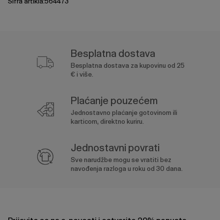
Šifra artikla:564473
Besplatna dostava
Besplatna dostava za kupovinu od 25
€ i više.
Plaćanje pouzećem
Jednostavno plaćanje gotovinom ili
karticom, direktno kuriru.
Jednostavni povrati
Sve narudžbe mogu se vratiti bez
navođenja razloga u roku od 30 dana.