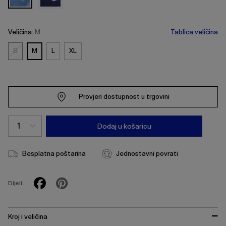
Veličina:
M
Tablica veličina
S
M
L
XL
S
Provjeri dostupnost u trgovini
Dodaj u košaricu
Besplatna poštarina
Jednostavni povrati
Dijeli:
Kroj i veličina