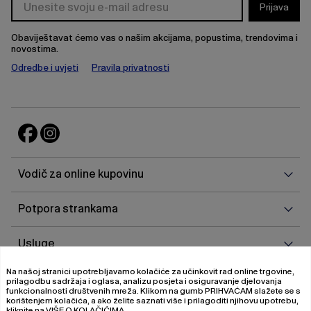
Prijava
Obaviještavat ćemo vas o našim akcijama, popustima, trendovima i
novostima.
Odredbe i uvjeti
Pravila privatnosti
Vodi
Vodič za online kupovinu
za
onlin
Potp
Potpora strankama
kupo
stra
Uslu
Usluge
Na našoj stranici upotrebljavamo kolačiće za učinkovit rad online trgovine,
O
O nama
prilagodbu sadržaja i oglasa, analizu posjeta i osiguravanje djelovanja
nam
funkcionalnosti društvenih mreža. Klikom na gumb
PRIHVAĆAM
slažete se s
korištenjem kolačića, a ako želite saznati više i prilagoditi njihovu upotrebu,
kliknite na
VIŠE O KOLAČIĆIMA
.