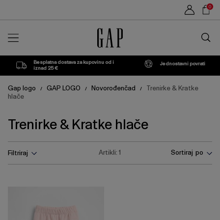
Popis
Sho
0
proizvoda
Car
Traži
u
trgovin
Besplatna dostava za kupovinu od i
Jednostavni povrati
iznad 25 €
Gap logo
GAP LOGO
Novorođenčad
Trenirke & Kratke
/
/
/
hlače
Trenirke & Kratke hlače
Pritisnite
Artikli:
1
Sortiraj po
Filtriraj
tipku
Enter
za
skupljanje
ili
širenje
izbornika.