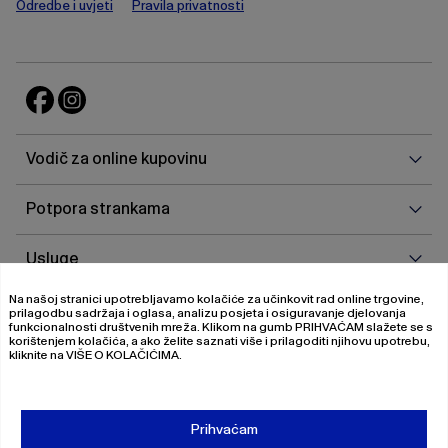
Odredbe i uvjeti
Pravila privatnosti
Vodi
Vodič za online kupovinu
za
onlin
Potp
Potpora strankama
kupo
stra
Uslu
Usluge
Na našoj stranici upotrebljavamo kolačiće za učinkovit rad online trgovine,
O
O nama
prilagodbu sadržaja i oglasa, analizu posjeta i osiguravanje djelovanja
nam
funkcionalnosti društvenih mreža. Klikom na gumb
PRIHVAĆAM
slažete se s
korištenjem kolačića, a ako želite saznati više i prilagoditi njihovu upotrebu,
kliknite na
VIŠE O KOLAČIĆIMA
.
© 2026 Magistrat International
Pravila o privatnosti
Prihvaćam
Uvjeti poslovanja
O nama