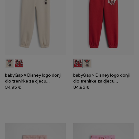
babyGap × Disney logo donji
babyGap × Disney logo donji
dio trenirke za djecu
dio trenirke za djecu
djevojčice
djevojčice
34,95 €
34,95 €