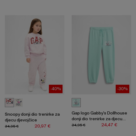
-40%
-30%
Gap logo Gabby's Dollhouse
Snoopy donji dio trenirke za
donji dio trenirke za djecu
djecu djevojčice
djevojčice
24,47 €
34,95 €
20,97 €
34,95 €