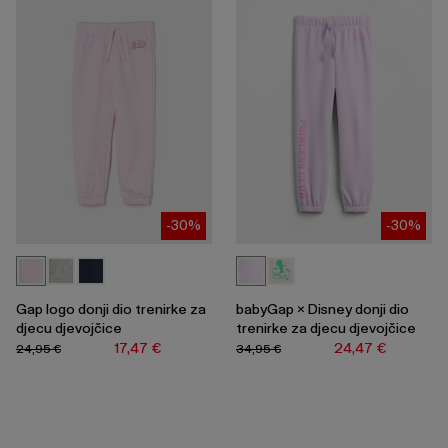
-30%
-30%
Gap logo donji dio trenirke za
babyGap × Disney donji dio
djecu djevojčice
trenirke za djecu djevojčice
17,47 €
24,47 €
24,95 €
34,95 €