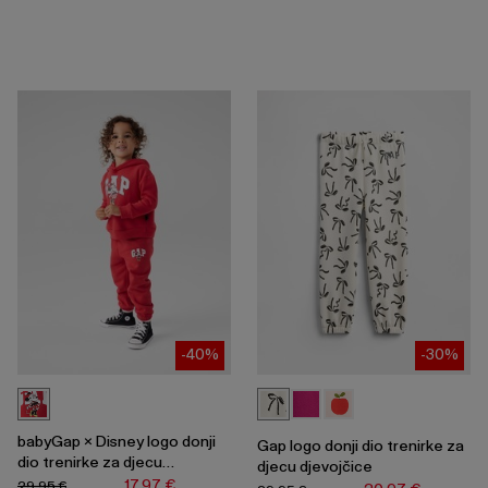
-40%
-30%
babyGap × Disney logo donji
Gap logo donji dio trenirke za
dio trenirke za djecu
djecu djevojčice
djevojčice
17,97 €
29,95 €