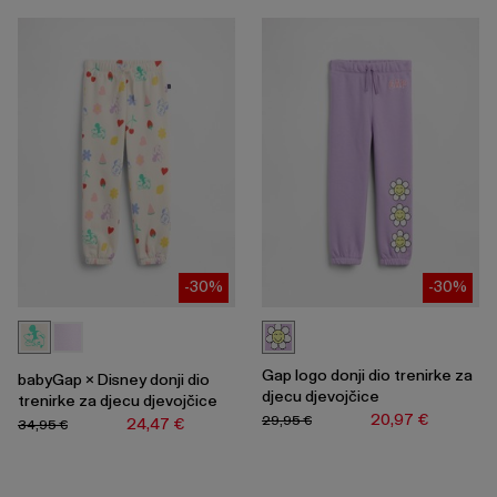
-30%
-30%
Gap logo donji dio trenirke za
babyGap × Disney donji dio
djecu djevojčice
trenirke za djecu djevojčice
20,97 €
29,95 €
24,47 €
34,95 €