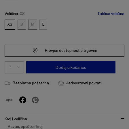
Veličina:
XS
Tablica veličina
XS
S
M
L
S
M
Provjeri dostupnost u trgovini
Dodaj u košaricu
Besplatna poštarina
Jednostavni povrati
Dijeli:
Kroj i veličina
Ravan, opušten kroj.