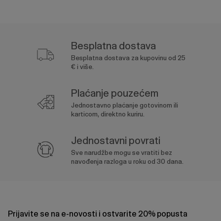
Besplatna dostava
Besplatna dostava za kupovinu od 25
€ i više.
Plaćanje pouzećem
Jednostavno plaćanje gotovinom ili
karticom, direktno kuriru.
Jednostavni povrati
Sve narudžbe mogu se vratiti bez
navođenja razloga u roku od 30 dana.
Prijavite se na e-novosti i ostvarite 20% popusta