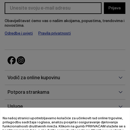
Prijava
Obaviještavat ćemo vas o našim akcijama, popustima, trendovima i
novostima.
Odredbe i uvjeti
Pravila privatnosti
Vodi
Vodič za online kupovinu
za
onlin
Potp
Potpora strankama
kupo
stra
Uslu
Usluge
Na našoj stranici upotrebljavamo kolačiće za učinkovit rad online trgovine,
O
O nama
prilagodbu sadržaja i oglasa, analizu posjeta i osiguravanje djelovanja
nam
funkcionalnosti društvenih mreža. Klikom na gumb
PRIHVAĆAM
slažete se s