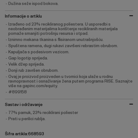
Dužina seže ispod bokova.
Informacije o artiklu
Izrađeno od 23% recikliranog poliestera. U usporedbi s
neobrađenim materijalima korištenje recikliranih materijala
pomaže smanjiti potrošnju resursa i otpad.
Iznimno mekana tkanina s flisiranom unutrašnjošću.
Spuštena ramena, dugi rukavi završeni rebrastim obrubom.
Kapuljača s podesivom vezicom.
Gap logotip sprijeda.
Velik džep sprijeda.
Donji rub završen obrubom.
Ovaj je proizvod proizveden u tvornici koja ulaže u rodnu
ravnopravnost i osnaživanje žena putem programa RISE. Saznajte
više na gapinc.com/equity.
#899158
Sastav i održavanje
77% pamuk, 23% reciklirani poliester
Prati u perilici rublja.
Šifra artikla:668593