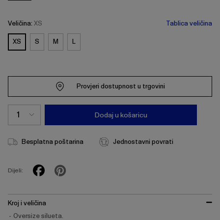
Veličina:
XS
Tablica veličina
XS
S
M
L
Provjeri dostupnost u trgovini
Dodaj u košaricu
Besplatna poštarina
Jednostavni povrati
Dijeli:
Kroj i veličina
Oversize silueta.