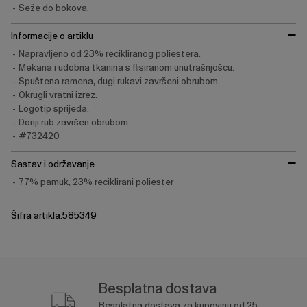
Seže do bokova.
Informacije o artiklu
Napravljeno od 23% recikliranog poliestera.
Mekana i udobna tkanina s flisiranom unutrašnjošću.
Spuštena ramena, dugi rukavi završeni obrubom.
Okrugli vratni izrez.
Logotip sprijeda.
Donji rub završen obrubom.
#732420
Sastav i održavanje
77% pamuk, 23% reciklirani poliester
Šifra artikla:585349
Besplatna dostava
Besplatna dostava za kupovinu od 25