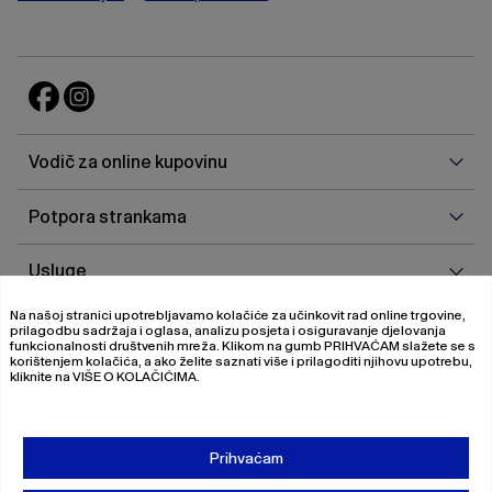
Vodi
Vodič za online kupovinu
za
onlin
Potp
Potpora strankama
kupo
stra
Uslu
Usluge
Na našoj stranici upotrebljavamo kolačiće za učinkovit rad online trgovine,
O
O nama
prilagodbu sadržaja i oglasa, analizu posjeta i osiguravanje djelovanja
nam
funkcionalnosti društvenih mreža. Klikom na gumb
PRIHVAĆAM
slažete se s
korištenjem kolačića, a ako želite saznati više i prilagoditi njihovu upotrebu,
kliknite na
VIŠE O KOLAČIĆIMA
.
© 2026 Magistrat International
Pravila o privatnosti
Prihvaćam
Uvjeti poslovanja
O nama