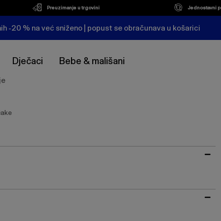
Preuzimanje u trgovini
Jednostavni p
ih -20 % na već sniženo | popust se obračunava u košarici
Dječaci
Bebe & mališani
je
čake