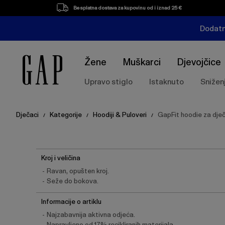
Besplatna dostava za kupovinu od i iznad 25 €
Dodatn
Žene
Muškarci
Djevojčice
Upravo stiglo
Istaknuto
Snižen
Dječaci
Kategorije
Hoodiji & Puloveri
GapFit hoodie za dje
/
/
/
Kroj i veličina
Ravan, opušten kroj.
Seže do bokova.
Informacije o artiklu
Najzabavnija aktivna odjeća.
Napravljeno od 17% recikliranih materijala.