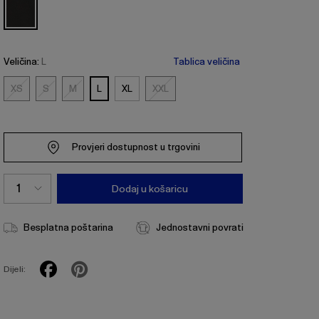
Veličina:
L
Tablica veličina
XS
S
M
L
XL
XXL
XS
S
M
XXL
Provjeri dostupnost u trgovini
Dodaj u košaricu
Besplatna poštarina
Jednostavni povrati
Dijeli: