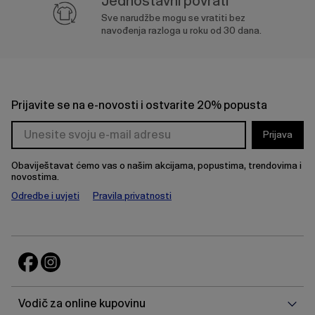
Jednostavni povrati
Sve narudžbe mogu se vratiti bez
navođenja razloga u roku od 30 dana.
Prijavite se na e-novosti i ostvarite 20% popusta
Prijava
Obaviještavat ćemo vas o našim akcijama, popustima, trendovima i
novostima.
Odredbe i uvjeti
Pravila privatnosti
Vodi
Vodič za online kupovinu
za