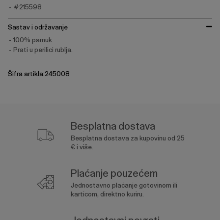
#215598
Sastav i održavanje
100% pamuk
Prati u perilici rublja.
Šifra artikla:245008
Besplatna dostava
Besplatna dostava za kupovinu od 25
€ i više.
Plaćanje pouzećem
Jednostavno plaćanje gotovinom ili
karticom, direktno kuriru.