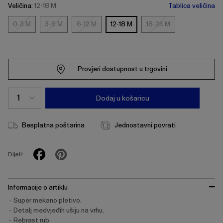
Veličina:
12-18 M
Tablica veličina
0-3 M
3-6 M
6-12 M
12-18 M
18-24 M
0-
3-
6-
18-
3
6
12
24
M
M
M
M
Provjeri dostupnost u trgovini
Dodaj u košaricu
Besplatna poštarina
Jednostavni povrati
Dijeli:
Informacije o artiklu
Super mekano pletivo.
Detalj medvjeđih ušiju na vrhu.
Rebrast rub.