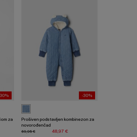
-30%
-30%
ačom za
Prošiven podstavljen kombinezon za
novorođenčad
48,97 €
69,95 €