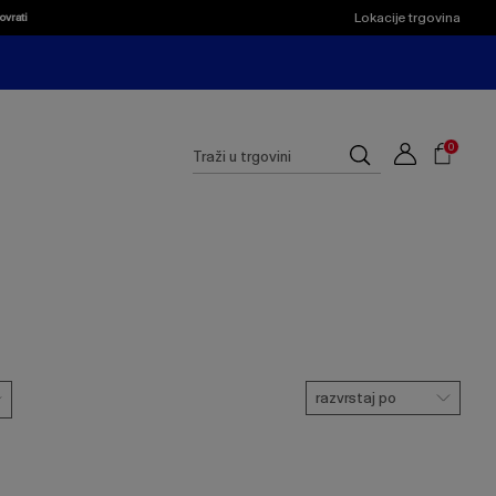
Lokacije trgovina
ovrati
Shoppi
Cart
Suggested
0
Traži
site
u
content
trgovini
and
search
history
menu
razvrstaj po