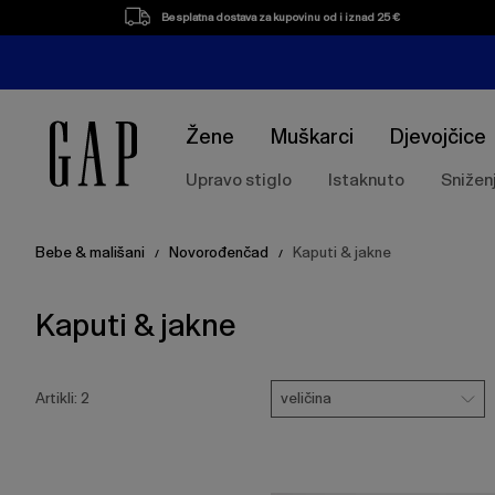
Popis
Besplatna dostava za kupovinu od i iznad 25 €
proizvoda
Žene
Muškarci
Djevojčice
Upravo stiglo
Istaknuto
Snižen
Bebe & mališani
Novorođenčad
Kaputi & jakne
/
/
Kaputi & jakne
Pritisnite
Veličina
tipku
veličina
Artikli:
2
Enter
za
skupljanje
ili