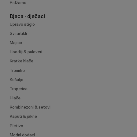
Pidžame
Djeca - dječaci
Upravo stiglo
Svi artikli
Majice
Hoodiji & puloveri
Kratke hlače
Trenirke
Košulje
Traperice
Hlače
Kombinezoni & setovi
Kaputi & jakne
Pletivo
Modni dodaci