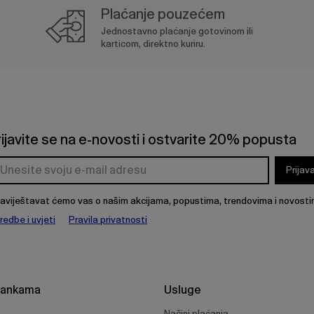
Plaćanje pouzećem
Jednostavno plaćanje gotovinom ili
karticom, direktno kuriru.
rijavite se na e-novosti i ostvarite 20% popusta
Prijav
aviještavat ćemo vas o našim akcijama, popustima, trendovima i novosti
redbe i uvjeti
Pravila privatnosti
rankama
Usluge
Načini plaćanja