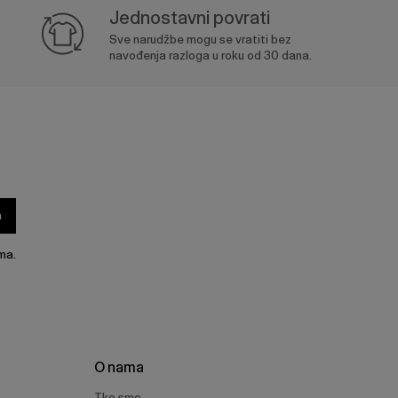
Jednostavni povrati
Sve narudžbe mogu se vratiti bez
navođenja razloga u roku od 30 dana.
a
ma.
O nama
Tko smo