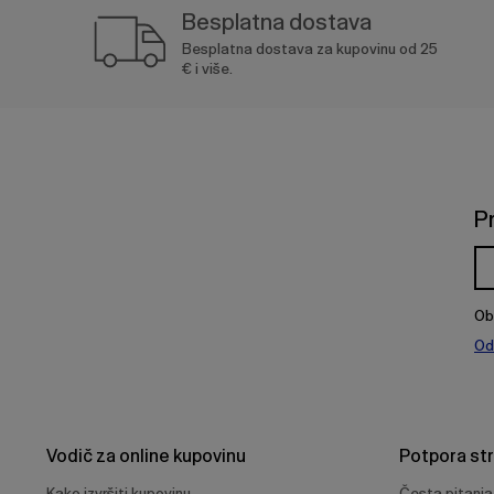
Besplatna dostava
Besplatna dostava za kupovinu od 25
€ i više.
P
Ob
Od
Vodič za online kupovinu
Potpora st
Kako izvršiti kupovinu
Česta pitanja