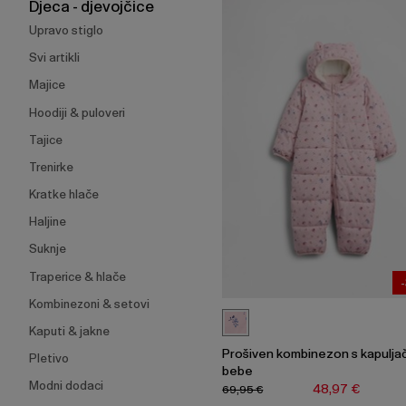
širenje
Djeca - djevojčice
izbornika.
Upravo stiglo
Svi artikli
Majice
Hoodiji & puloveri
Tajice
Trenirke
Kratke hlače
Haljine
Suknje
Traperice & hlače
Kombinezoni & setovi
Kaputi & jakne
Prošiven kombinezon s kapulj
Pletivo
bebe
Modni dodaci
48,97 €
69,95 €