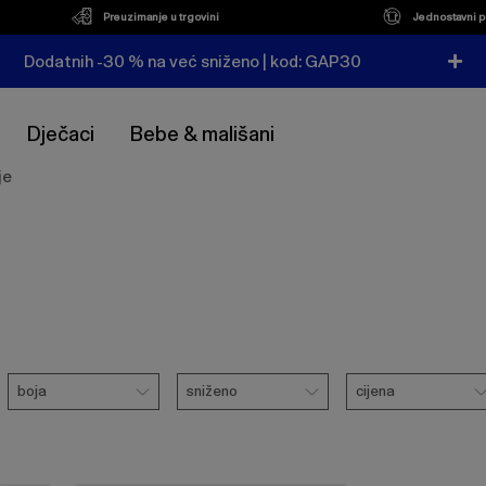
Preuzimanje u trgovini
Jednostavni p
Dodatnih -30 % na već sniženo | kod: GAP30
Dječaci
Bebe & mališani
je
Boja
Sniženo
Cijena
boja
sniženo
cijena