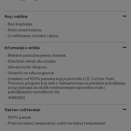
Kroj i veličina
Bez kopčanja.
Sežu iznad koljena.
U veličinama za bebe i djecu.
Informacije o artiklu
Mekana pamučna jersey tkanina.
Elastičan obrub oko struka.
Ušiveni bočni džepovi.
Volančić na rubu nogavica.
Izrađeno od 100% pamuka koji je potvrdio U.S. Cotton Trust
Protocol, program koji radi s farmama koje su predane poboljšanju
svog utjecaja na okoliš minimiziranjem upotrebe vode i
poboljšanjem raznolikosti tla.
#882140
Sastav i održavanje
100% pamuk
Prati na niskoj temperaturi, sušiti na niskoj temperaturi.