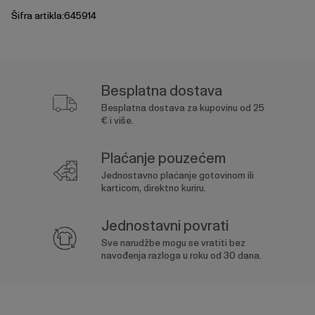
Šifra artikla:645914
Besplatna dostava
Besplatna dostava za kupovinu od 25
€ i više.
Plaćanje pouzećem
Jednostavno plaćanje gotovinom ili
karticom, direktno kuriru.
Jednostavni povrati
Sve narudžbe mogu se vratiti bez
navođenja razloga u roku od 30 dana.