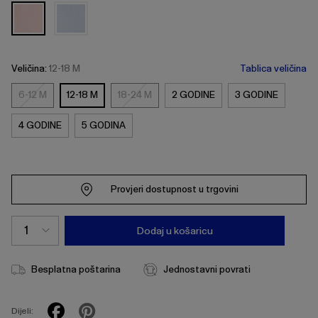
Veličina:
12-18 M
Tablica veličina
6-12 M
12-18 M
18-24 M
2 GODINE
3 GODINE
6-
18-
12
24
4 GODINE
5 GODINA
M
M
Provjeri dostupnost u trgovini
Dodaj u košaricu
Besplatna poštarina
Jednostavni povrati
Dijeli: