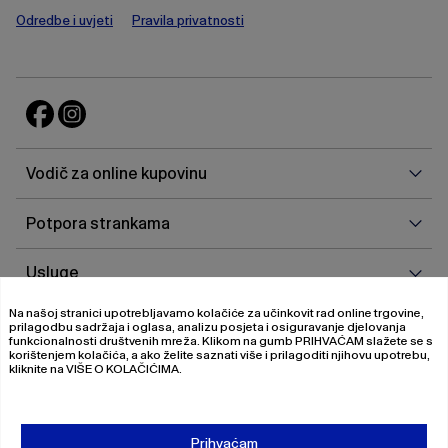
Odredbe i uvjeti
Pravila privatnosti
Vodi
Vodič za online kupovinu
za
onlin
Potp
Potpora strankama
kupo
stra
Uslu
Usluge
Na našoj stranici upotrebljavamo kolačiće za učinkovit rad online trgovine,
O
O nama
prilagodbu sadržaja i oglasa, analizu posjeta i osiguravanje djelovanja
nam
funkcionalnosti društvenih mreža. Klikom na gumb
PRIHVAĆAM
slažete se s
korištenjem kolačića, a ako želite saznati više i prilagoditi njihovu upotrebu,
kliknite na
VIŠE O KOLAČIĆIMA
.
© 2026 Magistrat International
Pravila o privatnosti
Prihvaćam
Uvjeti poslovanja
O nama