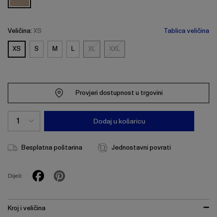
Veličina:
XS
Tablica veličina
XS
S
M
L
XL
XXL
XL
XXL
Provjeri dostupnost u trgovini
Dodaj u košaricu
Besplatna poštarina
Jednostavni povrati
Dijeli:
Kroj i veličina