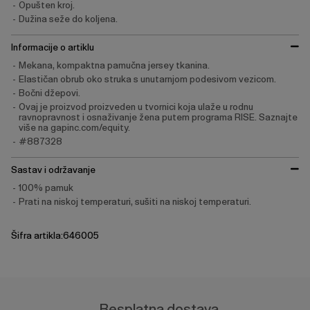
Opušten kroj.
Dužina seže do koljena.
Informacije o artiklu
Mekana, kompaktna pamučna jersey tkanina.
Elastičan obrub oko struka s unutarnjom podesivom vezicom.
Bočni džepovi.
Ovaj je proizvod proizveden u tvornici koja ulaže u rodnu
ravnopravnost i osnaživanje žena putem programa RISE. Saznajte
više na gapinc.com/equity.
#887328
Sastav i održavanje
100% pamuk
Prati na niskoj temperaturi, sušiti na niskoj temperaturi.
Šifra artikla:646005
Besplatna dostava