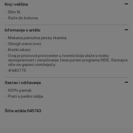
Kroj i veličina
Slim fit.
Seže do bokova.
Informacije o artiklu
Mekana pamučna jersey tkanina.
Okrugli vratni izrez.
Kratki rukavi.
Ovaj je proizvod proizveden u tvornici koja ulaže u rodnu
ravnopravnost i osnaživanje žena putem programa RISE. Saznajte
više na gapinc.com/equity.
#440775
Sastav i održavanje
100% pamuk
Prati u perilici rublja.
Šifra artikla:645743