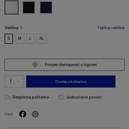
Veličina:
S
Tablica veličina
S
M
L
XL
Provjeri dostupnost u trgovini
Dodaj u košaricu
Besplatna poštarina
Jednostavni povrati
Dijeli: