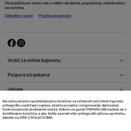
Obaviještavat ćemo vas o našim akcijama, popustima, trendovima i
novostima.
Odredbe i uvjeti
Pravila privatnosti
Vodi
Vodič za online kupovinu
za
onlin
Potp
Potpora strankama
kupo
stra
Uslu
Usluge
Na našoj stranici upotrebljavamo kolačiće za učinkovit rad online trgovine,
O
O nama
prilagodbu sadržaja i oglasa, analizu posjeta i osiguravanje djelovanja
nam
funkcionalnosti društvenih mreža. Klikom na gumb
PRIHVAĆAM
slažete se s
korištenjem kolačića, a ako želite saznati više i prilagoditi njihovu upotrebu,
kliknite na
VIŠE O KOLAČIĆIMA
.