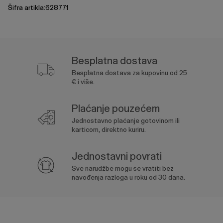
Šifra artikla:628771
Besplatna dostava
Besplatna dostava za kupovinu od 25
€ i više.
Plaćanje pouzećem
Jednostavno plaćanje gotovinom ili
karticom, direktno kuriru.
Jednostavni povrati
Sve narudžbe mogu se vratiti bez
navođenja razloga u roku od 30 dana.