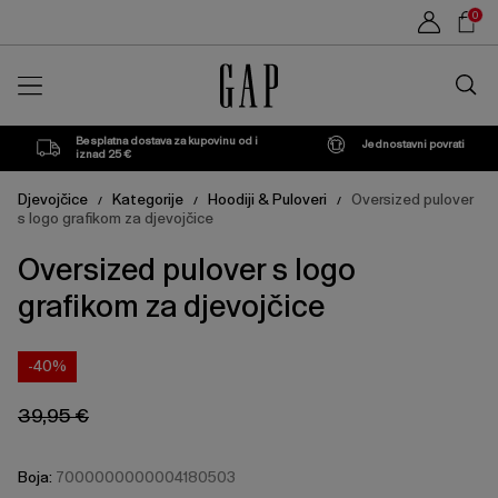
Cijena
Cijena
Sho
Moonless
XS
S
M
L
XL
XXL
0
proizvoda
proizvoda
može
može
Car
Night
se
se
Traži
ažurirati
ažurirati
u
na
na
trgovin
temelju
temelju
vašeg
vašeg
Besplatna dostava za kupovinu od i
Jednostavni povrati
odabira
odabira
iznad 25 €
Djevojčice
Kategorije
Hoodiji & Puloveri
Oversized pulover
/
/
/
s logo grafikom za djevojčice
Oversized pulover s logo
grafikom za djevojčice
-40%
39,95 €
Boja:
7000000000004180503