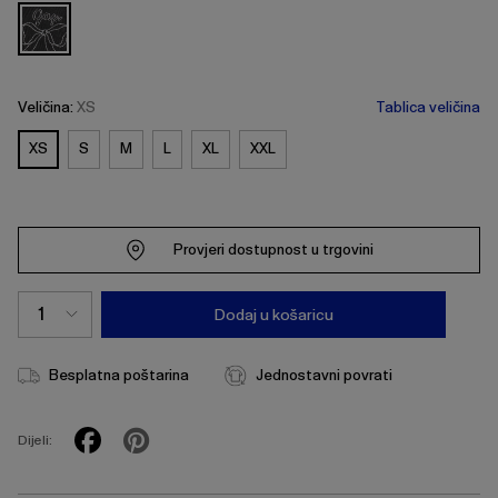
Veličina:
XS
Tablica veličina
XS
S
M
L
XL
XXL
Provjeri dostupnost u trgovini
Dodaj u košaricu
Besplatna poštarina
Jednostavni povrati
Dijeli: