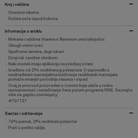
Kroj i veličina
Oversize silueta.
Dužina seže ispod bokova.
Informacije o artiklu
Mekana i udobna tkanina s flisiranom unutrašnjošću.
Okrugli vratni izrez.
Spuštena ramena, dugi rukavi.
Donji rub završen obrubom.
Neki modeli imaju aplikaciju na prednjoj strani.
Izrađeno od 21% recikliranog poliestera. U usporedbi s
neobrađenim materijalima korištenje recikliranih materijala
pomaže smanjiti potrošnju resursa i otpad.
Ovaj je proizvod proizveden u tvornici koja ulaže u rodnu
ravnopravnost i osnaživanje žena putem programa RISE. Saznajte
više na gapinc.com/equity.
#797737
Sastav i održavanje
79% pamuk, 21% reciklirani poliester
Prati u perilici rublja.