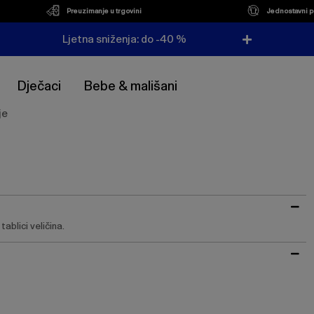
Preuzimanje u trgovini
Jednostavni p
Ljetna sniženja: do -40 %
Dječaci
Bebe & mališani
je
ablici veličina.