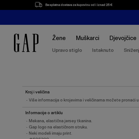
Besplatna dostava za kupovinu od i iznad 25 €
Žene
Muškarci
Djevojčice
Upravo stiglo
Istaknuto
Snižen
Kroj i veličina
Više informacija o krojevima i veličinama možete pronaći u t
Informacije o artiklu
Mekana, elastična jersey tkanina.
Gap logo na elastičnom struku.
Neki modeli imaju print.