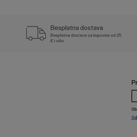
Besplatna dostava
Besplatna dostava za kupovinu od 25
€ i više.
P
Ob
Od