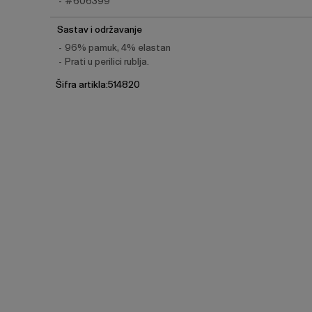
#606399
Sastav i održavanje
96% pamuk, 4% elastan
Prati u perilici rublja.
Šifra artikla:514820