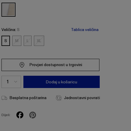
Veličina:
S
Tablica veličina
S
M
L
XL
M
L
XL
Provjeri dostupnost u trgovini
Dodaj u košaricu
Besplatna poštarina
Jednostavni povrati
Dijeli: