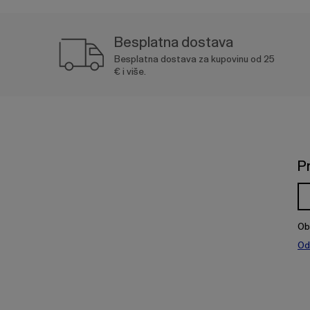
Besplatna dostava
Besplatna dostava za kupovinu od 25
€ i više.
P
Ob
Od