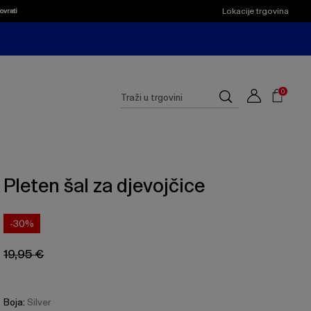
Lokacije trgovina
ovrati
Shoppi
Cart
Suggested
0
Traži
site
u
content
trgovini
and
search
history
menu
Pleten šal za djevojčice
-30%
19,95 €
Boja:
Silver