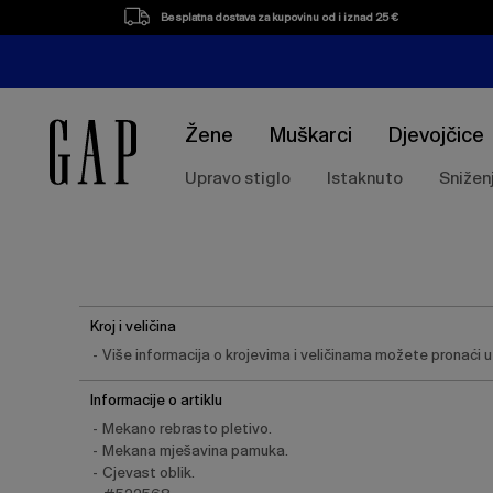
Besplatna dostava za kupovinu od i iznad 25 €
Žene
Muškarci
Djevojčice
Upravo stiglo
Istaknuto
Snižen
Kroj i veličina
Više informacija o krojevima i veličinama možete pronaći u t
Informacije o artiklu
Mekano rebrasto pletivo.
Mekana mješavina pamuka.
Cjevast oblik.