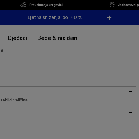
Preuzimanje u trgovini
Jednostavni p
Ljetna sniženja: do -40 %
Dječaci
Bebe & mališani
je
ablici veličina.