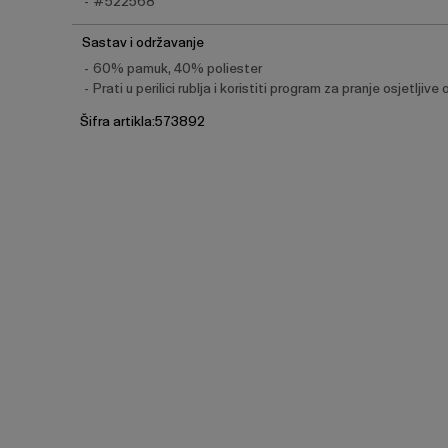
#522568
Sastav i održavanje
60% pamuk, 40% poliester
Prati u perilici rublja i koristiti program za pranje osjetljive
Šifra artikla:573892