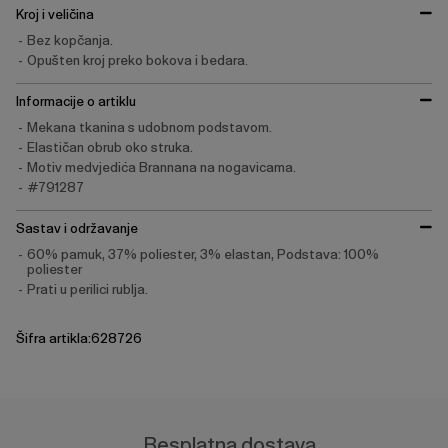
Kroj i veličina
Bez kopčanja.
Opušten kroj preko bokova i bedara.
Informacije o artiklu
Mekana tkanina s udobnom podstavom.
Elastičan obrub oko struka.
Motiv medvjedića Brannana na nogavicama.
#791287
Sastav i održavanje
60% pamuk, 37% poliester, 3% elastan, Podstava: 100%
poliester
Prati u perilici rublja.
Šifra artikla:628726
Besplatna dostava