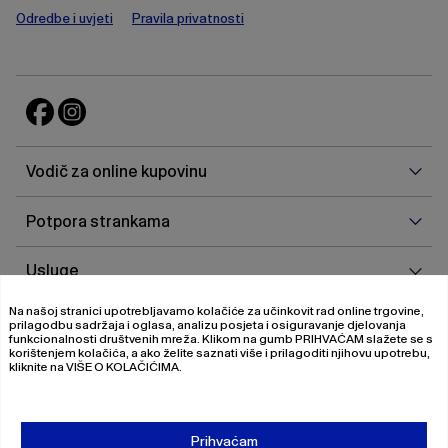
Odredbe i uvjeti
Pravila privatnosti
Vodi
Vodič za online kupovinu
za
onlin
Potp
Potpora strankama
kupo
stra
Uslu
Usluge
Na našoj stranici upotrebljavamo kolačiće za učinkovit rad online trgovine,
O
O nama
prilagodbu sadržaja i oglasa, analizu posjeta i osiguravanje djelovanja
nam
funkcionalnosti društvenih mreža. Klikom na gumb
PRIHVAĆAM
slažete se s
korištenjem kolačića, a ako želite saznati više i prilagoditi njihovu upotrebu,
kliknite na
VIŠE O KOLAČIĆIMA
.
© 2026 Magistrat International
Pravila o privatnosti
Prihvaćam
Uvjeti poslovanja
O nama