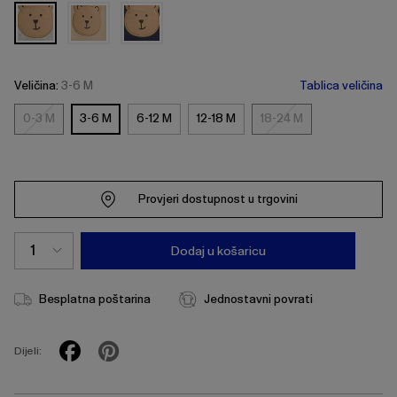
Veličina:
3-6 M
Tablica veličina
0-3 M
3-6 M
6-12 M
12-18 M
18-24 M
0-
18-
3
24
M
M
Provjeri dostupnost u trgovini
Dodaj u košaricu
Besplatna poštarina
Jednostavni povrati
Dijeli: