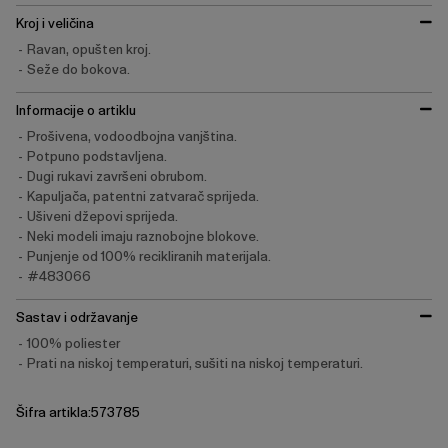
Kroj i veličina
Ravan, opušten kroj.
Seže do bokova.
Informacije o artiklu
Prošivena, vodoodbojna vanjština.
Potpuno podstavljena.
Dugi rukavi završeni obrubom.
Kapuljača, patentni zatvarač sprijeda.
Ušiveni džepovi sprijeda.
Neki modeli imaju raznobojne blokove.
Punjenje od 100% recikliranih materijala.
#483066
Sastav i održavanje
100% poliester
Prati na niskoj temperaturi, sušiti na niskoj temperaturi.
Šifra artikla:573785