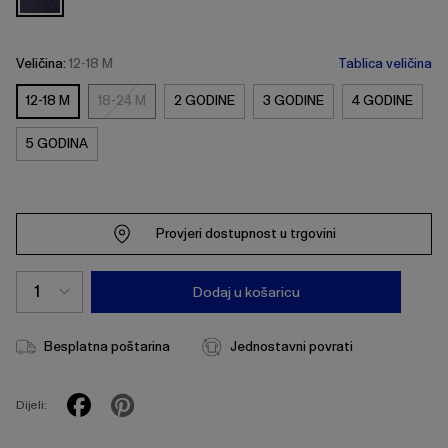
Veličina:
12-18 M
Tablica veličina
12-18 M
18-24 M
2 GODINE
3 GODINE
4 GODINE
18-
24
5 GODINA
M
Provjeri dostupnost u trgovini
Dodaj u košaricu
Besplatna poštarina
Jednostavni povrati
Dijeli: