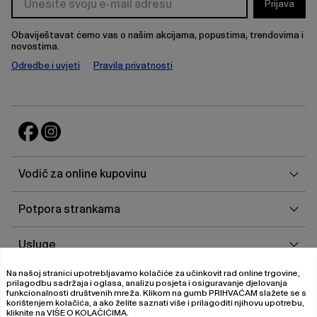
Prijava
Obaviještavat ćemo vas o našim akcijama, popustima, trendovima i
novostima.
Odredbe i uvjeti
Pravila privatnosti
Vodi
Vodič za online kupovinu
za
onlin
Potp
Potpora strankama
kupo
stra
Uslu
Usluge
Na našoj stranici upotrebljavamo kolačiće za učinkovit rad online trgovine,
O
O nama
prilagodbu sadržaja i oglasa, analizu posjeta i osiguravanje djelovanja
nam
funkcionalnosti društvenih mreža. Klikom na gumb
PRIHVAĆAM
slažete se s
korištenjem kolačića, a ako želite saznati više i prilagoditi njihovu upotrebu,
kliknite na
VIŠE O KOLAČIĆIMA
.