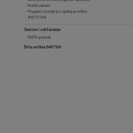
Kratki rukavi.
Prugast uzorak po cijeloj površini.
#870764
Sastav i održavanje
100% pamuk
Šifra artikla:645799