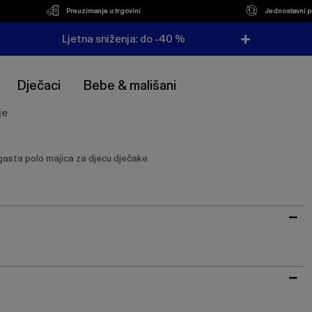
Preuzimanje u trgovini
Jednostavni p
Ljetna sniženja: do -40 %
Dječaci
Bebe & mališani
je
gasta polo majica za djecu dječake