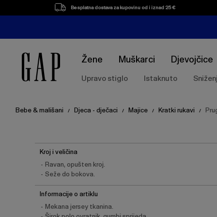
Besplatna dostava za kupovinu od i iznad 25 €
Žene
Muškarci
Djevojčice
Upravo stiglo
Istaknuto
Snižen
Bebe & mališani
Djeca - dječaci
Majice
Kratki rukavi
Pru
/
/
/
/
Kroj i veličina
Ravan, opušten kroj.
Seže do bokova.
Informacije o artiklu
Mekana jersey tkanina.
Širok polo ovratnik, gumbi sprijeda.