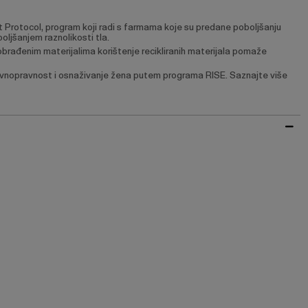
 Protocol, program koji radi s farmama koje su predane poboljšanju
oljšanjem raznolikosti tla.
obrađenim materijalima korištenje recikliranih materijala pomaže
 ravnopravnost i osnaživanje žena putem programa RISE. Saznajte više