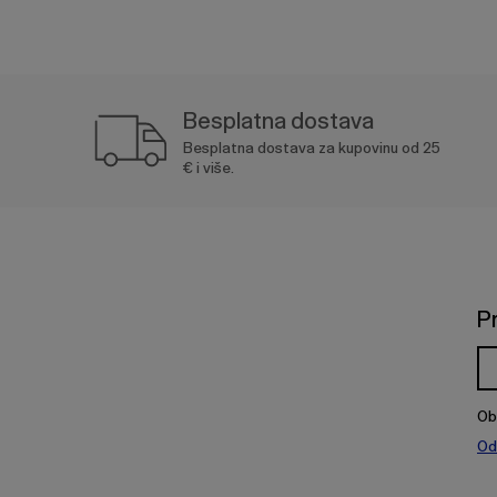
Besplatna dostava
Besplatna dostava za kupovinu od 25
€ i više.
P
Ob
Od