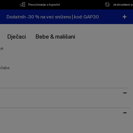
Preuzimanje u trgovini
Jednostavni p
Dodatnih -30 % na već sniženo | kod: GAP30
Dječaci
Bebe & mališani
je
ječake