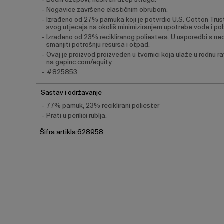
Nogavice završene elastičnim obrubom.
Izrađeno od 27% pamuka koji je potvrdio U.S. Cotton Trust
svog utjecaja na okoliš minimiziranjem upotrebe vode i pob
Izrađeno od 23% recikliranog poliestera. U usporedbi s ne
smanjiti potrošnju resursa i otpad.
Ovaj je proizvod proizveden u tvornici koja ulaže u rodnu
na gapinc.com/equity.
#825853
Sastav i održavanje
77% pamuk, 23% reciklirani poliester
Prati u perilici rublja.
Šifra artikla:628958