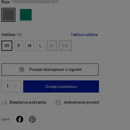
Boja:
7000000000004297001
Veličina:
XS
Tablica veličina
XS
S
M
L
XL
XXL
XL
XXL
Provjeri dostupnost u trgovini
Dodaj u košaricu
Besplatna poštarina
Jednostavni povrati
Dijeli: