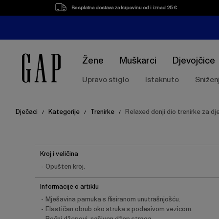
Besplatna dostava za kupovinu od i iznad 25 €
Žene
Muškarci
Djevojčice
Upravo stiglo
Istaknuto
Snižen
Dječaci
Kategorije
Trenirke
Relaxed donji dio trenirke za d
/
/
/
Kroj i veličina
Opušten kroj.
Informacije o artiklu
Mješavina pamuka s flisiranom unutrašnjošću.
Elastičan obrub oko struka s podesivom vezicom.
Bočni džepovi, našiven džep straga.