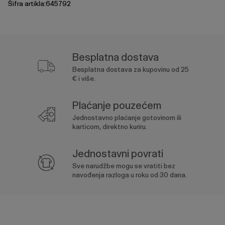
Šifra artikla:645792
Besplatna dostava
Besplatna dostava za kupovinu od 25
€ i više.
Plaćanje pouzećem
Jednostavno plaćanje gotovinom ili
karticom, direktno kuriru.
Jednostavni povrati
Sve narudžbe mogu se vratiti bez
navođenja razloga u roku od 30 dana.