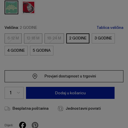
Veličina:
2 GODINE
Tablica veličina
6-12 M
12-18 M
18-24 M
2 GODINE
3 GODINE
6-
12-
18-
12
18
24
4 GODINE
5 GODINA
M
M
M
Provjeri dostupnost u trgovini
Dodaj u košaricu
Besplatna poštarina
Jednostavni povrati
Dijeli: