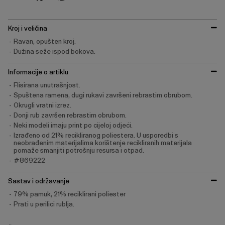
Kroj i veličina
Ravan, opušten kroj.
Dužina seže ispod bokova.
Informacije o artiklu
Flisirana unutrašnjost.
Spuštena ramena, dugi rukavi završeni rebrastim obrubom.
Okrugli vratni izrez.
Donji rub završen rebrastim obrubom.
Neki modeli imaju print po cijeloj odjeći.
Izrađeno od 21% recikliranog poliestera. U usporedbi s
neobrađenim materijalima korištenje recikliranih materijala
pomaže smanjiti potrošnju resursa i otpad.
#869222
Sastav i održavanje
79% pamuk, 21% reciklirani poliester
Prati u perilici rublja.