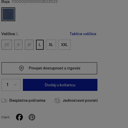
Boja:
7000000000004532522
Veličina:
L
Tablica veličina
XS
S
M
L
XL
XXL
XS
S
M
Provjeri dostupnost u trgovini
Dodaj u košaricu
Besplatna poštarina
Jednostavni povrati
Dijeli: