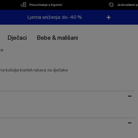
Preuzimanje u trgovini
Jednostavni p
Ljetna sniženja: do -40 %
Dječaci
Bebe & mališani
je
sta košulja kratkih rukava za dječake