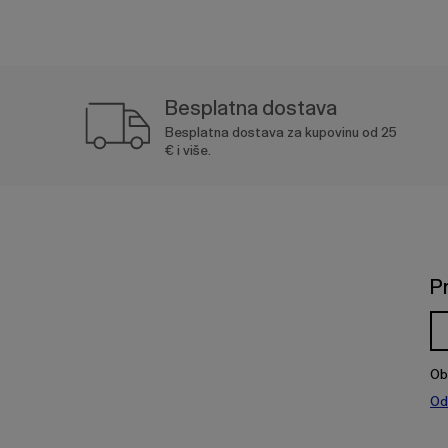
Besplatna dostava
Besplatna dostava za kupovinu od 25
€ i više.
P
Ob
Od