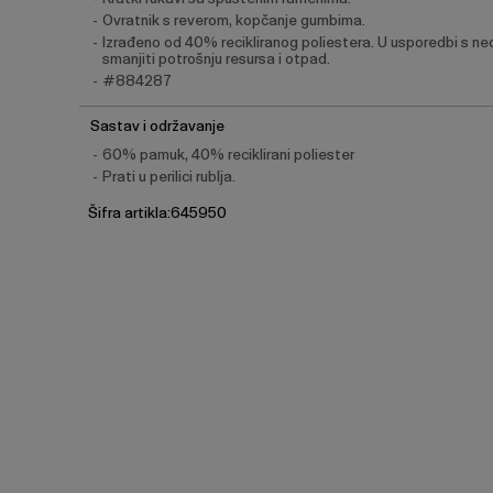
Ovratnik s reverom, kopčanje gumbima.
Izrađeno od 40% recikliranog poliestera. U usporedbi s ne
smanjiti potrošnju resursa i otpad.
#884287
Sastav i održavanje
60% pamuk, 40% reciklirani poliester
Prati u perilici rublja.
Šifra artikla:645950