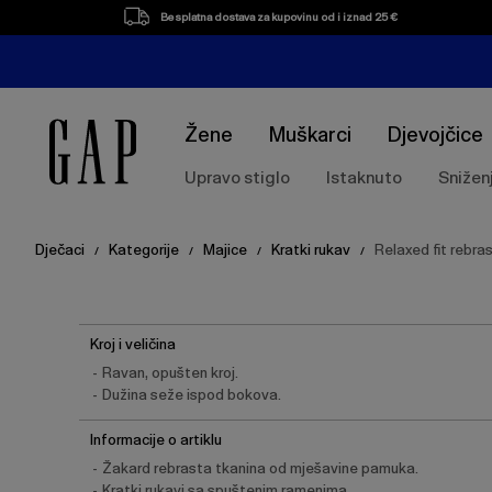
Besplatna dostava za kupovinu od i iznad 25 €
Žene
Muškarci
Djevojčice
Upravo stiglo
Istaknuto
Snižen
Dječaci
Kategorije
Majice
Kratki rukav
Relaxed fit rebra
/
/
/
/
Kroj i veličina
Ravan, opušten kroj.
Dužina seže ispod bokova.
Informacije o artiklu
Žakard rebrasta tkanina od mješavine pamuka.
Kratki rukavi sa spuštenim ramenima.